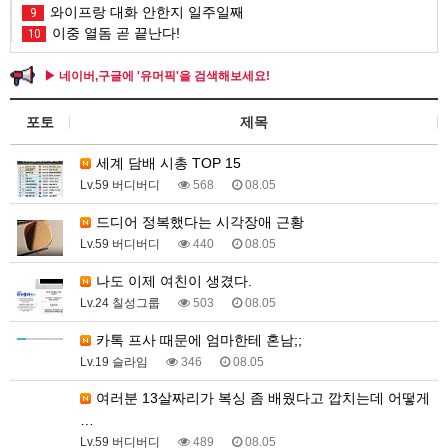
와이프랑 대화 안한지 일주일째
9
이중 열돔 곧 끝난다!
10
▶ 네이버,구글에 '유머픽'을 검색해보세요!
포토
제목
세계 담배 시총 TOP 15
Lv.59 버디버디
568
08.05
드디어 정복했다는 시각장애 근황
Lv.59 버디버디
440
08.05
나도 이제 여친이 생겼다.
Lv.24 칠성그룹
503
08.05
카톡 프사 때문에 엄마한테 혼남;;
Lv.19 슬라임
346
08.05
여러분 13살짜리가 복싱 좀 배웠다고 깝치는데 어떻게
…
Lv.59 버디버디
489
08.05