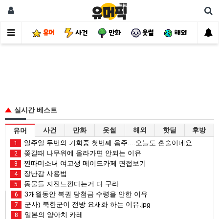
유머
사건
만화
웃썰
해외
핫
실시간 베스트
사건
만화
웃썰
해외
핫딜
후방
유머
일주일 두번의 기회중 첫번째 음주....오늘도 혼술이네요
1
쫒길때 나무위에 올라가면 안되는 이유
2
찐따미소녀 여고생 메이드카페 면접보기
3
장난감 사용법
4
동물들 지진느낀다는거 다 구라
5
3개월동안 복권 당첨금 수령을 안한 이유
6
군사) 북한군이 전방 요새화 하는 이유.jpg
7
일본의 양아치 카레
8