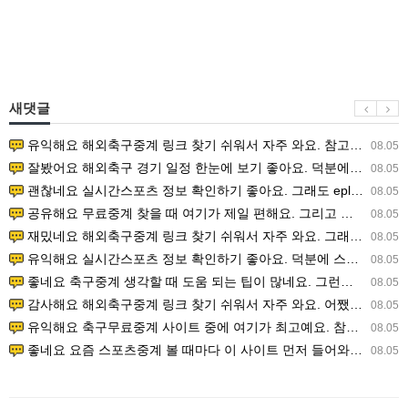
새댓글
유익해요 해외축구중계 링크 찾기 쉬워서 자주 와요. 참고로 무료스포츠중계 정보 확인할 때 출처 꼭 체크해요.…
08.05
잘봤어요 해외축구 경기 일정 한눈에 보기 좋아요. 덕분에 epl중계 볼 때 공식 중계 채널 먼저 찾아봐요. …
08.05
괜찮네요 실시간스포츠 정보 확인하기 좋아요. 그래도 epl중계 볼 때 공식 중계 채널 먼저 찾아봐요. 북마크…
08.05
공유해요 무료중계 찾을 때 여기가 제일 편해요. 그리고 무료스포츠중계 정보 확인할 때 출처 꼭 체크해요. 앞…
08.05
재밌네요 해외축구중계 링크 찾기 쉬워서 자주 와요. 그래서 해외축구중계도 정식 서비스로 봐야 안전해요. 다음…
08.05
유익해요 실시간스포츠 정보 확인하기 좋아요. 덕분에 스포츠중계는 합법적인 경로로만 시청하려 해요. 좋은 정보…
08.05
좋네요 축구중계 생각할 때 도움 되는 팁이 많네요. 그런데 해외축구중계도 정식 서비스로 봐야 안전해요. 다음…
08.05
감사해요 해외축구중계 링크 찾기 쉬워서 자주 와요. 어쨌든 축구무료중계도 합법적인 곳에서 봐야 마음 편해요.…
08.05
유익해요 축구무료중계 사이트 중에 여기가 최고예요. 참고로 축구무료중계도 합법적인 곳에서 봐야 마음 편해요.…
08.05
좋네요 요즘 스포츠중계 볼 때마다 이 사이트 먼저 들어와요. 그나저나 epl중계 볼 때 공식 중계 채널 먼저…
08.05