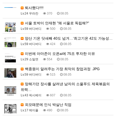
퇴사했다!!!!
Lv.24 우라칸
370
08.05
서울 토박이 안재현 "왜 서울로 독립해?"
Lv.59 버디버디
500
08.05
양산 기온 닷새째 40도 넘겨…‘최고기온 42도 가능성…
Lv.59 버디버디
424
08.05
이번에 아마존이 오픈ai에 75조 투자한 이유
Lv.29 소밀면
554
08.05
백종원이 알려주는 가장 최악의 창업과정 .JPG
Lv.59 버디버디
515
08.05
망해가던 장사를 살려낸 남자의 소울푸드 제육볶음의
위력…
Lv.43 픽시베이
607
08.05
외모때문에 인식 박살난 직업
Lv.17 메이플
490
08.05