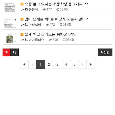
요즘 늘고 있다는 초등학생 등교거부.jpg
Lv.45 몽둥이
477
08.05
엄마 요새는 꺄! 를 어떻게 쓰는지 알아?
Lv.51 아라셀리
472
08.05
요새 치고 올라오는 봉화군 SNS
Lv.51 아기물티슈
599
08.05
정렬
1
2
3
4
5