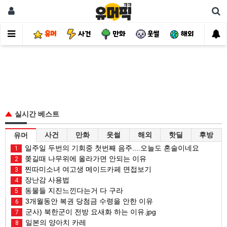
유머
사건
만화
웃썰
해외
핫
실시간 베스트
사건
만화
웃썰
해외
핫딜
후방
유머
일주일 두번의 기회중 첫번째 음주....오늘도 혼술이네요
1
쫒길때 나무위에 올라가면 안되는 이유
2
찐따미소녀 여고생 메이드카페 면접보기
3
장난감 사용법
4
동물들 지진느낀다는거 다 구라
5
3개월동안 복권 당첨금 수령을 안한 이유
6
군사) 북한군이 전방 요새화 하는 이유.jpg
7
일본의 양아치 카레
8