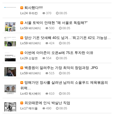
퇴사했다!!!!
Lv.24 우라칸
370
08.05
서울 토박이 안재현 "왜 서울로 독립해?"
Lv.59 버디버디
500
08.05
양산 기온 닷새째 40도 넘겨…‘최고기온 42도 가능성…
Lv.59 버디버디
424
08.05
이번에 아마존이 오픈ai에 75조 투자한 이유
Lv.29 소밀면
554
08.05
백종원이 알려주는 가장 최악의 창업과정 .JPG
Lv.59 버디버디
515
08.05
망해가던 장사를 살려낸 남자의 소울푸드 제육볶음의
위력…
Lv.43 픽시베이
610
08.05
외모때문에 인식 박살난 직업
Lv.17 메이플
490
08.05