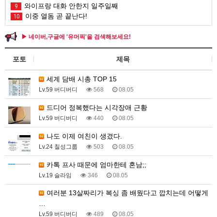
와이프랑 대화 안한지 일주일째
9
이중 열돔 곧 끝난다!
10
▶ 네이버,구글에 '유머픽'을 검색해보세요!
포토
제목
세계 담배 시총 TOP 15
Lv.59 버디버디
568
08.05
드디어 정복했다는 시각장애 근황
Lv.59 버디버디
440
08.05
나도 이제 여친이 생겼다.
Lv.24 칠성그룹
503
08.05
카톡 프사 때문에 엄마한테 혼남;;
Lv.19 슬라임
346
08.05
여러분 13살짜리가 복싱 좀 배웠다고 깝치는데 어떻게
…
Lv.59 버디버디
489
08.05