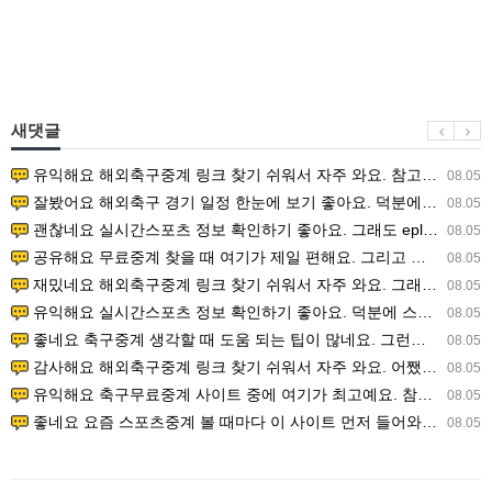
새댓글
유익해요 해외축구중계 링크 찾기 쉬워서 자주 와요. 참고로 무료스포츠중계 정보 확인할 때 출처 꼭 체크해요.…
08.05
잘봤어요 해외축구 경기 일정 한눈에 보기 좋아요. 덕분에 epl중계 볼 때 공식 중계 채널 먼저 찾아봐요. …
08.05
괜찮네요 실시간스포츠 정보 확인하기 좋아요. 그래도 epl중계 볼 때 공식 중계 채널 먼저 찾아봐요. 북마크…
08.05
공유해요 무료중계 찾을 때 여기가 제일 편해요. 그리고 무료스포츠중계 정보 확인할 때 출처 꼭 체크해요. 앞…
08.05
재밌네요 해외축구중계 링크 찾기 쉬워서 자주 와요. 그래서 해외축구중계도 정식 서비스로 봐야 안전해요. 다음…
08.05
유익해요 실시간스포츠 정보 확인하기 좋아요. 덕분에 스포츠중계는 합법적인 경로로만 시청하려 해요. 좋은 정보…
08.05
좋네요 축구중계 생각할 때 도움 되는 팁이 많네요. 그런데 해외축구중계도 정식 서비스로 봐야 안전해요. 다음…
08.05
감사해요 해외축구중계 링크 찾기 쉬워서 자주 와요. 어쨌든 축구무료중계도 합법적인 곳에서 봐야 마음 편해요.…
08.05
유익해요 축구무료중계 사이트 중에 여기가 최고예요. 참고로 축구무료중계도 합법적인 곳에서 봐야 마음 편해요.…
08.05
좋네요 요즘 스포츠중계 볼 때마다 이 사이트 먼저 들어와요. 그나저나 epl중계 볼 때 공식 중계 채널 먼저…
08.05