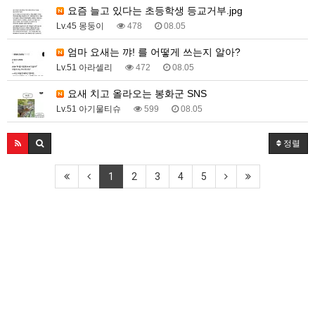
요즘 늘고 있다는 초등학생 등교거부.jpg
Lv.45 몽둥이
478
08.05
엄마 요새는 꺄! 를 어떻게 쓰는지 알아?
Lv.51 아라셀리
472
08.05
요새 치고 올라오는 봉화군 SNS
Lv.51 아기물티슈
599
08.05
정렬
1
2
3
4
5