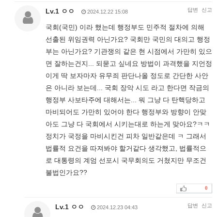
답변
신고
Lv.1 ㅇㅇ
2024.12.22 15:08
국회(국민) 이라 했는데 행정부도 민주적 절차에 의해
선출된 위임권력 아닌가요? 국회만 국민의 대의고 행정
부는 아닌가요? 기관쟁의 같은 현 시점에서 가만히 있으
면 잘하는건지... 되묻고 싶네요 방법이 과격했을 지언정
이게 딱 보자마자 유무죄 판단나올 정도로 간단한 사안
은 아니라 보는데... 국회 장악 시도 라고 한다면 작금의
행정부 사보타주에 대해서는... 뭐 그냥 다 탄핵당하고
마비되어도 가만히 있어야 한다 행정부와 방향이 안맞
아도 그냥 다 국회에서 시키는대로 하는게 맞아요?ㅋㅋ
정치가 국정을 마비시킨건 피차 일반같은데 ㅋ 그래서
법률적 요건을 따져봐야 할거같다 생각했고, 법률적으
로 대통령의 계엄 선포시 국무회의도 거쳤지만 무조건
불법인가요??
0
답변
신고
Lv.1 ㅇㅇ
2024.12.23 04:43