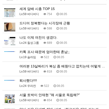
세계 담배 시총 TOP 15
Lv.59 버디버디
754
08.05
드디어 정복했다는 시각장애 근황
Lv.59 버디버디
598
08.05
나도 이제 여친이 생겼다.
Lv.24 칠성그룹
689
08.05
카톡 프사 때문에 엄마한테 혼남;;
Lv.19 슬라임
522
08.05
여러분 13살짜리가 복싱 좀 배웠다고 깝치는데 어떻게 …
Lv.59 버디버디
818
08.05
퇴사했다!!!!
Lv.24 우라칸
522
08.05
서울 토박이 안재현 "왜 서울로 독립해?"
Lv.59 버디버디
654
08.05