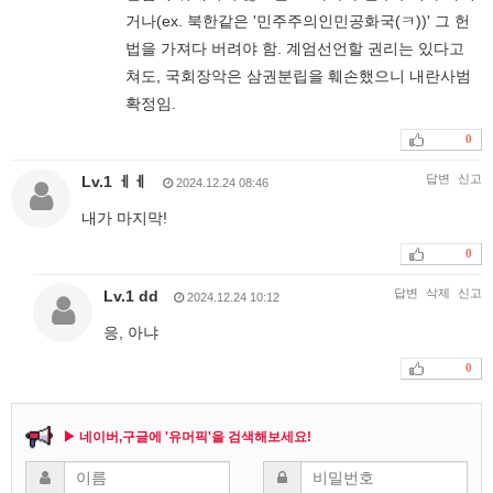
거나(ex. 북한같은 '민주주의인민공화국(ㅋ))' 그 헌
법을 가져다 버려야 함. 계엄선언할 권리는 있다고
쳐도, 국회장악은 삼권분립을 훼손했으니 내란사범
확정임.
0
답변
신고
Lv.1 ㅔㅔ
2024.12.24 08:46
내가 마지막!
0
답변
삭제
신고
Lv.1 dd
2024.12.24 10:12
응, 아냐
0
▶ 네이버,구글에 '유머픽'을 검색해보세요!