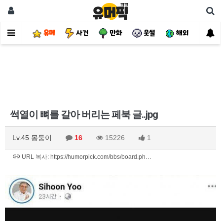
유머
사건
만화
웃썰
해외
핫
썩열이 뼈를 갈아 버리는 페북 글..jpg
Lv.45 몽둥이
16
15226
1
URL 복사: https://humorpick.com/bbs/board.ph…