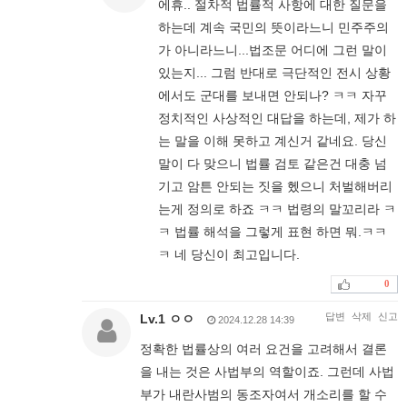
에휴.. 절차적 법률적 사항에 대한 질문을
하는데 계속 국민의 뜻이라느니 민주주의
가 아니라느니...법조문 어디에 그런 말이
있는지... 그럼 반대로 극단적인 전시 상황
에서도 군대를 보내면 안되나? ㅋㅋ 자꾸
정치적인 사상적인 대답을 하는데, 제가 하
는 말을 이해 못하고 계신거 같네요. 당신
말이 다 맞으니 법률 검토 같은건 대충 넘
기고 암튼 안되는 짓을 헸으니 처벌해버리
는게 정의로 하죠 ㅋㅋ 법령의 말꼬리라 ㅋ
ㅋ 법률 해석을 그렇게 표현 하면 뭐.ㅋㅋ
ㅋ 네 당신이 최고입니다.
0
답변
삭제
신고
Lv.1 ㅇㅇ
2024.12.28 14:39
정확한 법률상의 여러 요건을 고려해서 결론
을 내는 것은 사법부의 역할이죠. 그런데 사법
부가 내란사범의 동조자여서 개소리를 할 수