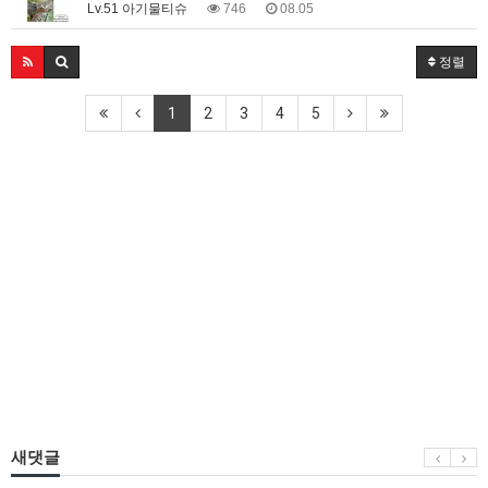
Lv.51 아기물티슈
746
08.05
정렬
1
2
3
4
5
새댓글