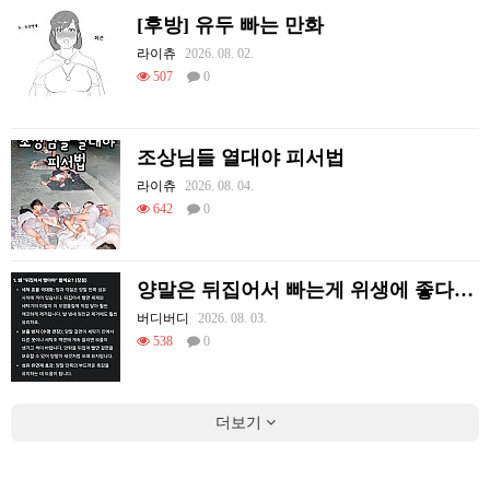
[후방] 유두 빠는 만화
라이츄
2026. 08. 02.
507
0
조상님들 열대야 피서법
라이츄
2026. 08. 04.
642
0
양말은 뒤집어서 빠는게 위생에 좋다고함
버디버디
2026. 08. 03.
538
0
더보기