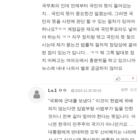
국무회의 인데 언제부터 국민의 뜻이 들어갔는
지... 국민의 뜻이 중요한건 알겠는데, 그러면 국
민의 뜻을 사전에 판단 할 수 있는 절차가 있어야
하나요?ㅋㅋ 계엄같은 제도에 국민투표라도 넣어
야 하는지 ㅋㅋ 자꾸 정치랑 엮고 국민의 뜻 찾으
시는데 제가 묻는건 법률적 절차적 정당성에 결여
된 점이 있는가 입니다... ㅋㅋ 뭐 그쪽 말대로 정
치 어쩌고는 여의도에서 충분히들 하고 있으니까
뉴스에 내내 나외서 별로 궁금하지 않아요
0
답변
신고
Lv.1 ㅇㅇ
2024.12.25 00:33
"국회에 군대를 보냈다." 이것이 헌법에 위배
되지 않는다면 입법부랑 사법부가 일을 안한
것이니 전부 갈아 엎어야 한다는 뜻입니다. 아
니면 한국이 민주주의 국가가 아니던가요. ...
대통령에게 반대하면 모두 신비해지는 나라에
서 살고 싶으시면 형식적인 법률적 요건만 따