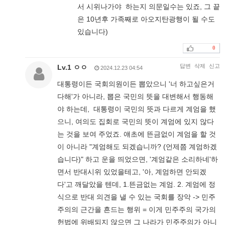
서 시위나가야 하는지 의문일수는 있죠, 그 끝
은 10년후 가족째로 아오지탄광행이 될 수도
있습니다)
0
답변
삭제
신고
Lv.1 ㅇㅇ
2024.12.23 04:54
대통령이든 국회의원이든 뽑았으니 '너 하고싶은거
다해'가 아니라, 뽑은 국민의 뜻을 대변해서 행동해
야 하는데, 대통령이 국민의 뜻과 다르게 계엄을 했
으니, 여의도 집회로 국민의 뜻이 계엄에 있지 않다
는 것을 보여 주었죠. 얘초에 뜬금없이 계엄을 할 것
이 아니라 "계엄해도 되겠습니까? (언제쯤 계엄하겠
습니다)" 하고 운을 띄었으면, '계엄같은 소리하네'하
면서 반대시위 있었을테고, '아, 계엄하면 안되겠
다'고 깨달았을 텐데, 1.뜬금없는 계엄. 2. 계엄에 정
식으로 반대 의견을 낼 수 있는 국회를 장악 -> 민주
주의의 근간을 흔드는 행위 = 이게 민주주의 국가의
헌법에 위배되지 않으면 그 나라가 민주주의가 아니