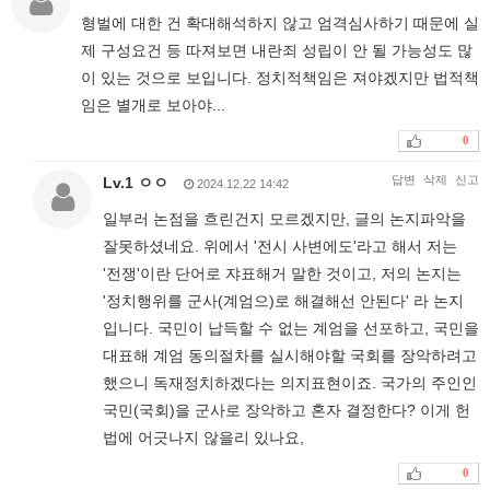
형벌에 대한 건 확대해석하지 않고 엄격심사하기 때문에 실
제 구성요건 등 따져보면 내란죄 성립이 안 될 가능성도 많
이 있는 것으로 보입니다. 정치적책임은 져야겠지만 법적책
임은 별개로 보아야...
0
답변
삭제
신고
Lv.1 ㅇㅇ
2024.12.22 14:42
일부러 논점을 흐린건지 모르겠지만, 글의 논지파악을
잘못하셨네요. 위에서 '전시 사변에도'라고 해서 저는
'전쟁'이란 단어로 쟈표해거 말한 것이고, 저의 논지는
'정치행위를 군사(계엄으)로 해결해선 안된다' 라 논지
입니다. 국민이 납득할 수 없는 계엄을 선포하고, 국민을
대표해 계엄 동의절차를 실시해야할 국회를 장악하려고
했으니 독재정치하겠다는 의지표현이죠. 국가의 주인인
국민(국회)을 군사로 장악하고 혼자 결정한다? 이게 헌
법에 어긋나지 않을리 있나요,
0