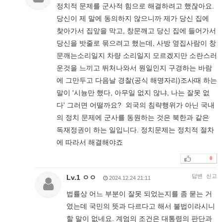
정치적 문제를 군사적 힘으로 해결하려고 했잖아요.
당신이 제 말에 동의하지 않으니까 제가 당신 집에
찾아가서 집앞을 막고, 창문깨고 당신 집에 들어가서
당신을 밧줄로 묶으려고 했는데, 사방 옆집사람이 창
문깨는소리일지 차량 소리일지 모르겠지만 소란스러
운것을 느끼고 뛰처나와서 뭔일인지 구경하는 바람
에 그만두고 다음날 경찰(공식 해명자리)조사때 하는
말이 '시늉만 했다, 아무일 없지 않냐, 나는 잘못 없
다' 그러면 어떨까요? 외국의 침략행위가 아닌 국내
의 정치 문제에 군사를 동원하는 것은 북한과 같은
독재정권이 하는 일입니다. 정치문제는 정치적 절차
에 따라서 해결해야죠
0
답변
신고
Lv.1 ㅇㅇ
2024.12.24 21:11
법률상 어느 부분이 잘못 되었는지를 좀 묻는 거
였는데 국민의 뜻과 다르다고 해서 불법이라시니
할 말이 없네요. 계엄의 조건은 대통령의 판단과