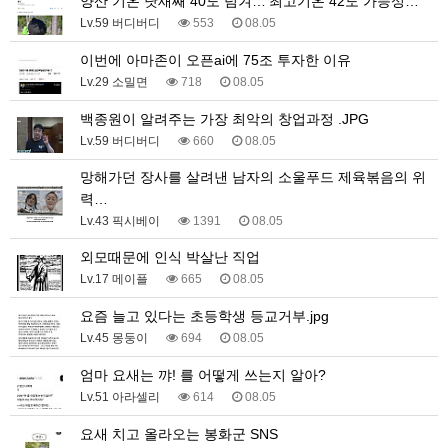
양산 기온 닷새째 40도 넘겨…‘최고기온 42도 가능성…
Lv.59 버디버디
553
08.05
이번에 아마존이 오픈ai에 75조 투자한 이유
Lv.29 소밀면
718
08.05
백종원이 알려주는 가장 최악의 창업과정 .JPG
Lv.59 버디버디
660
08.05
망해가던 장사를 살려낸 남자의 소울푸드 제육볶음의 위
력…
Lv.43 픽시베이
1391
08.05
외모때문에 인식 박살난 직업
Lv.17 메이플
665
08.05
요즘 늘고 있다는 초등학생 등교거부.jpg
Lv.45 몽둥이
694
08.05
엄마 요새는 꺄! 를 어떻게 쓰는지 알아?
Lv.51 아라셀리
614
08.05
요새 치고 올라오는 봉화군 SNS