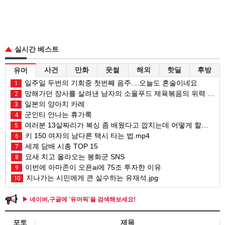
실시간 베스트
사건
만화
웃썰
해외
핫딜
후방
유머
일주일 두번의 기회중 첫번째 음주....오늘도 혼술이네요
1
망해가던 장사를 살려낸 남자의 소울푸드 제육볶음의 위력 ㅋㅋ
2
일본의 양아치 카레
3
군인티 안나는 휴가룩
4
여러분 13살짜리가 복싱 좀 배웠다고 깝치는데 어떻게 할까요?
5
키 150 여자의 남다른 택시 타는 법.mp4
6
세계 담배 시총 TOP 15
7
요새 치고 올라오는 봉화군 SNS
8
이번에 아마존이 오픈ai에 75조 투자한 이유
9
지나가는 시민에게 큰 실수하는 유재석.jpg
10
▶ 네이버,구글에 '유머픽'을 검색해보세요!
포토
제목