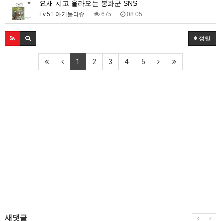
요새 치고 올라오는 봉화군 SNS
Lv.51 아기물티슈
675
08.05
정렬
1
2
3
4
5
새댓글