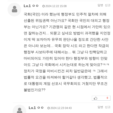
답변
신고
Lv.1 ㅇㅇ
2024.12.22 15:08
국회(국민) 이라 했는데 행정부도 민주적 절차에 의해
선출된 위임권력 아닌가요? 국회만 국민의 대의고 행정
부는 아닌가요? 기관쟁의 같은 현 시점에서 가만히 있으
면 잘하는건지... 되묻고 싶네요 방법이 과격했을 지언정
이게 딱 보자마자 유무죄 판단나올 정도로 간단한 사안
은 아니라 보는데... 국회 장악 시도 라고 한다면 작금의
행정부 사보타주에 대해서는... 뭐 그냥 다 탄핵당하고
마비되어도 가만히 있어야 한다 행정부와 방향이 안맞
아도 그냥 다 국회에서 시키는대로 하는게 맞아요?ㅋㅋ
정치가 국정을 마비시킨건 피차 일반같은데 ㅋ 그래서
법률적 요건을 따져봐야 할거같다 생각했고, 법률적으
로 대통령의 계엄 선포시 국무회의도 거쳤지만 무조건
불법인가요??
0
답변
신고
Lv.1 ㅇㅇ
2024.12.23 04:43