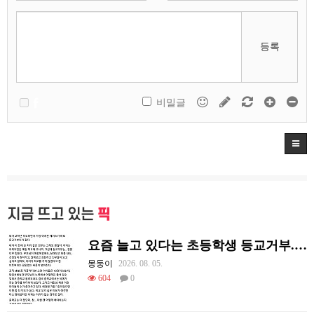
등록
비밀글
지금 뜨고 있는
픽
요즘 늘고 있다는 초등학생 등교거부.jpg
몽둥이
2026. 08. 05.
604
0