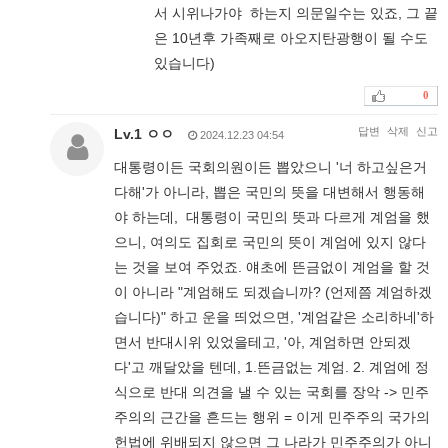
서 시위나가야 하는지 의문일수는 있죠, 그 끝
은 10년후 가족째로 아오지탄광행이 될 수도
있습니다)
0
답변
삭제
신고
Lv.1 ㅇㅇ
2024.12.23 04:54
대통령이든 국회의원이든 뽑았으니 '너 하고싶은거
다해'가 아니라, 뽑은 국민의 뜻을 대변해서 행동해
야 하는데, 대통령이 국민의 뜻과 다르게 계엄을 했
으니, 여의도 집회로 국민의 뜻이 계엄에 있지 않다
는 것을 보여 주었죠. 얘초에 뜬금없이 계엄을 할 것
이 아니라 "계엄해도 되겠습니까? (언제쯤 계엄하겠
습니다)" 하고 운을 띄었으면, '계엄같은 소리하네'하
면서 반대시위 있었을테고, '아, 계엄하면 안되겠
다'고 깨달았을 텐데, 1.뜬금없는 계엄. 2. 계엄에 정
식으로 반대 의견을 낼 수 있는 국회를 장악 -> 민주
주의의 근간을 흔드는 행위 = 이게 민주주의 국가의
헌법에 위배되지 않으면 그 나라가 민주주의가 아니