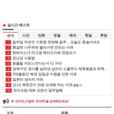
실시간 베스트
사건
만화
웃썰
해외
핫딜
후방
유머
일주일 두번의 기회중 첫번째 음주....오늘도 혼술이네요
1
쫒길때 나무위에 올라가면 안되는 이유
2
찐따미소녀 여고생 메이드카페 면접보기
3
장난감 사용법
4
동물들 지진느낀다는거 다 구라
5
망해가던 장사를 살려낸 남자의 소울푸드 제육볶음의 위력 ㅋㅋ
6
3개월동안 복권 당첨금 수령을 안한 이유
7
일본의 양아치 카레
8
군사) 북한군이 전방 요새화 하는 이유.jpg
9
(1)
와이프랑 대화 안한지 일주일째
10
▶ 네이버,구글에 '유머픽'을 검색해보세요!
포토
제목