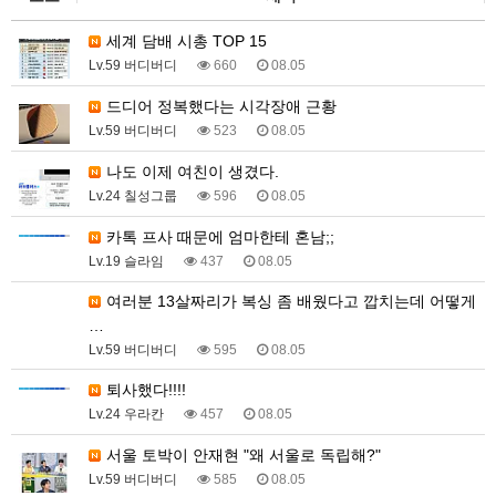
세계 담배 시총 TOP 15
Lv.59 버디버디
660
08.05
드디어 정복했다는 시각장애 근황
Lv.59 버디버디
523
08.05
나도 이제 여친이 생겼다.
Lv.24 칠성그룹
596
08.05
카톡 프사 때문에 엄마한테 혼남;;
Lv.19 슬라임
437
08.05
여러분 13살짜리가 복싱 좀 배웠다고 깝치는데 어떻게
…
Lv.59 버디버디
595
08.05
퇴사했다!!!!
Lv.24 우라칸
457
08.05
서울 토박이 안재현 "왜 서울로 독립해?"
Lv.59 버디버디
585
08.05