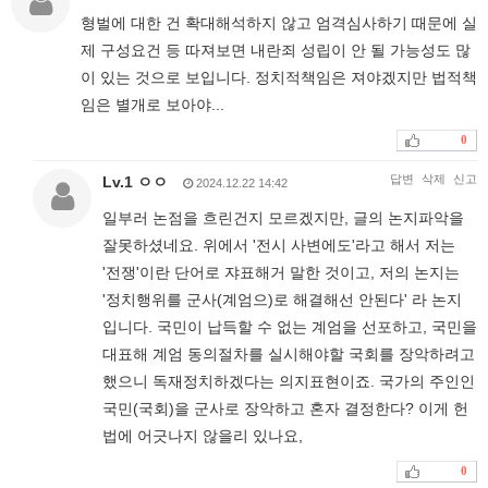
형벌에 대한 건 확대해석하지 않고 엄격심사하기 때문에 실
제 구성요건 등 따져보면 내란죄 성립이 안 될 가능성도 많
이 있는 것으로 보입니다. 정치적책임은 져야겠지만 법적책
임은 별개로 보아야...
0
답변
삭제
신고
Lv.1 ㅇㅇ
2024.12.22 14:42
일부러 논점을 흐린건지 모르겠지만, 글의 논지파악을
잘못하셨네요. 위에서 '전시 사변에도'라고 해서 저는
'전쟁'이란 단어로 쟈표해거 말한 것이고, 저의 논지는
'정치행위를 군사(계엄으)로 해결해선 안된다' 라 논지
입니다. 국민이 납득할 수 없는 계엄을 선포하고, 국민을
대표해 계엄 동의절차를 실시해야할 국회를 장악하려고
했으니 독재정치하겠다는 의지표현이죠. 국가의 주인인
국민(국회)을 군사로 장악하고 혼자 결정한다? 이게 헌
법에 어긋나지 않을리 있나요,
0