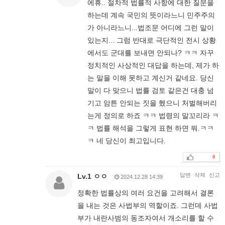
에휴.. 절차적 법률적 사항에 대한 질문을
하는데 계속 국민의 뜻이라느니 민주주의
가 아니라느니...법조문 어디에 그런 말이
있는지... 그럼 반대로 극단적인 전시 상황
에서도 군대를 보내면 안되나? ㅋㅋ 자꾸
정치적인 사상적인 대답을 하는데, 제가 하
는 말을 이해 못하고 계신거 같네요. 당신
말이 다 맞으니 법률 검토 같은건 대충 넘
기고 암튼 안되는 짓을 헸으니 처벌해버리
는게 정의로 하죠 ㅋㅋ 법령의 말꼬리라 ㅋ
ㅋ 법률 해석을 그렇게 표현 하면 뭐.ㅋㅋ
ㅋ 네 당신이 최고입니다.
0
답변
삭제
신고
Lv.1 ㅇㅇ
2024.12.28 14:39
정확한 법률상의 여러 요건을 고려해서 결론
을 내는 것은 사법부의 역할이죠. 그런데 사법
부가 내란사범의 동조자여서 개소리를 할 수