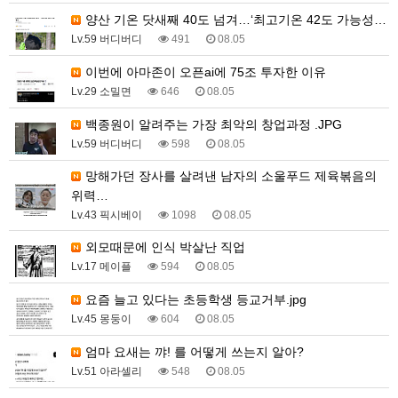
양산 기온 닷새째 40도 넘겨…‘최고기온 42도 가능성…
Lv.59 버디버디
491
08.05
이번에 아마존이 오픈ai에 75조 투자한 이유
Lv.29 소밀면
646
08.05
백종원이 알려주는 가장 최악의 창업과정 .JPG
Lv.59 버디버디
598
08.05
망해가던 장사를 살려낸 남자의 소울푸드 제육볶음의
위력…
Lv.43 픽시베이
1098
08.05
외모때문에 인식 박살난 직업
Lv.17 메이플
594
08.05
요즘 늘고 있다는 초등학생 등교거부.jpg
Lv.45 몽둥이
604
08.05
엄마 요새는 꺄! 를 어떻게 쓰는지 알아?
Lv.51 아라셀리
548
08.05