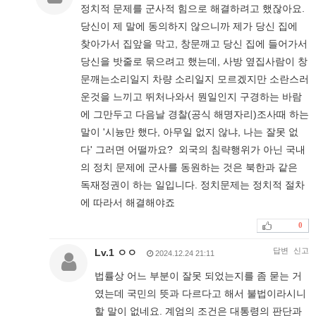
정치적 문제를 군사적 힘으로 해결하려고 했잖아요.
당신이 제 말에 동의하지 않으니까 제가 당신 집에
찾아가서 집앞을 막고, 창문깨고 당신 집에 들어가서
당신을 밧줄로 묶으려고 했는데, 사방 옆집사람이 창
문깨는소리일지 차량 소리일지 모르겠지만 소란스러
운것을 느끼고 뛰처나와서 뭔일인지 구경하는 바람
에 그만두고 다음날 경찰(공식 해명자리)조사때 하는
말이 '시늉만 했다, 아무일 없지 않냐, 나는 잘못 없
다' 그러면 어떨까요? 외국의 침략행위가 아닌 국내
의 정치 문제에 군사를 동원하는 것은 북한과 같은
독재정권이 하는 일입니다. 정치문제는 정치적 절차
에 따라서 해결해야죠
0
답변
신고
Lv.1 ㅇㅇ
2024.12.24 21:11
법률상 어느 부분이 잘못 되었는지를 좀 묻는 거
였는데 국민의 뜻과 다르다고 해서 불법이라시니
할 말이 없네요. 계엄의 조건은 대통령의 판단과