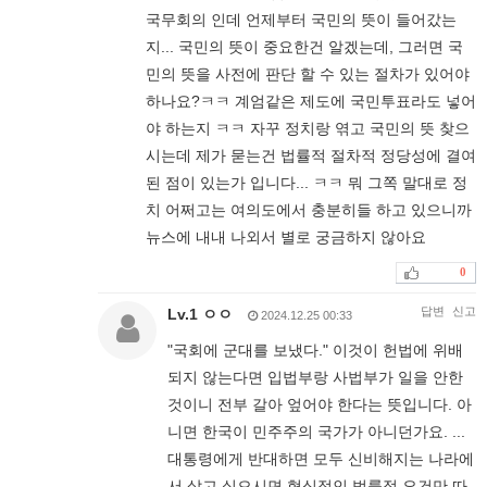
국무회의 인데 언제부터 국민의 뜻이 들어갔는
지... 국민의 뜻이 중요한건 알겠는데, 그러면 국
민의 뜻을 사전에 판단 할 수 있는 절차가 있어야
하나요?ㅋㅋ 계엄같은 제도에 국민투표라도 넣어
야 하는지 ㅋㅋ 자꾸 정치랑 엮고 국민의 뜻 찾으
시는데 제가 묻는건 법률적 절차적 정당성에 결여
된 점이 있는가 입니다... ㅋㅋ 뭐 그쪽 말대로 정
치 어쩌고는 여의도에서 충분히들 하고 있으니까
뉴스에 내내 나외서 별로 궁금하지 않아요
0
답변
신고
Lv.1 ㅇㅇ
2024.12.25 00:33
"국회에 군대를 보냈다." 이것이 헌법에 위배
되지 않는다면 입법부랑 사법부가 일을 안한
것이니 전부 갈아 엎어야 한다는 뜻입니다. 아
니면 한국이 민주주의 국가가 아니던가요. ...
대통령에게 반대하면 모두 신비해지는 나라에
서 살고 싶으시면 형식적인 법률적 요건만 따