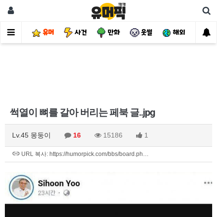
유머
사건
만화
웃썰
해외
핫
썩열이 뼈를 갈아 버리는 페북 글..jpg
Lv.45 몽둥이
16
15186
1
URL 복사: https://humorpick.com/bbs/board.ph…