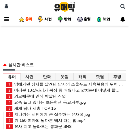
유머
사건
만화
웃썰
해외
핫
실시간 베스트
사건
만화
웃썰
해외
핫딜
후방
유머
망해가던 장사를 살려낸 남자의 소울푸드 제육볶음의 위력 ㅋㅋ
1
여러분 13살짜리가 복싱 좀 배웠다고 깝치는데 어떻게 할까요?
2
외모때문에 인식 박살난 직업
3
요즘 늘고 있다는 초등학생 등교거부.jpg
4
세계 담배 시총 TOP 15
5
지나가는 시민에게 큰 실수하는 유재석.jpg
6
키 150 여자의 남다른 택시 타는 법.mp4
7
요새 치고 올라오는 봉화군 SNS
8