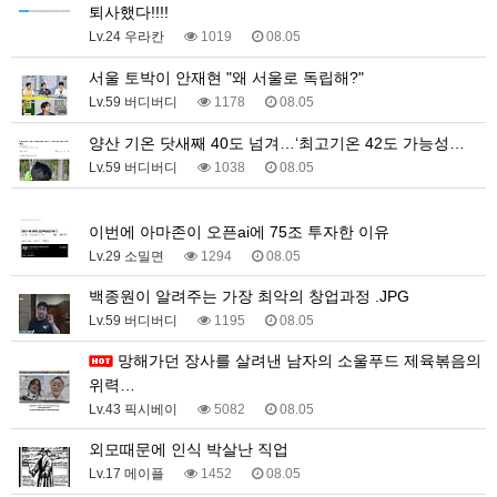
퇴사했다!!!!
Lv.24 우라칸
1019
08.05
서울 토박이 안재현 "왜 서울로 독립해?"
Lv.59 버디버디
1178
08.05
양산 기온 닷새째 40도 넘겨…‘최고기온 42도 가능성…
Lv.59 버디버디
1038
08.05
1
이번에 아마존이 오픈ai에 75조 투자한 이유
Lv.29 소밀면
1294
08.05
백종원이 알려주는 가장 최악의 창업과정 .JPG
Lv.59 버디버디
1195
08.05
망해가던 장사를 살려낸 남자의 소울푸드 제육볶음의
위력…
Lv.43 픽시베이
5082
08.05
외모때문에 인식 박살난 직업
Lv.17 메이플
1452
08.05