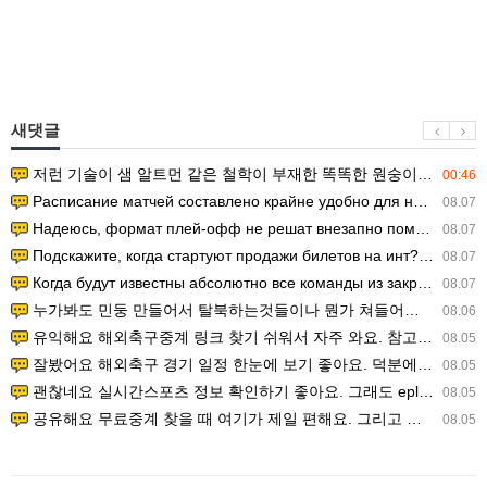
새댓글
저런 기술이 샘 알트먼 같은 철학이 부재한 똑똑한 원숭이에게 있다는게 문제.
00:46
Расписание матчей составлено крайне удобно для нашего часово…
08.07
Надеюсь, формат плей-офф не решат внезапно поменять. https:/…
08.07
Подскажите, когда стартуют продажи билетов на инт? https://g…
08.07
Когда будут известны абсолютно все команды из закрытых квали…
08.07
누가봐도 민둥 만들어서 탈북하는것들이나 뭔가 쳐들어오는 낌새를 미리 알아차리기 위함이지 저걸 전쟁준비라고 하…
08.06
유익해요 해외축구중계 링크 찾기 쉬워서 자주 와요. 참고로 무료스포츠중계 정보 확인할 때 출처 꼭 체크해요.…
08.05
잘봤어요 해외축구 경기 일정 한눈에 보기 좋아요. 덕분에 epl중계 볼 때 공식 중계 채널 먼저 찾아봐요. …
08.05
괜찮네요 실시간스포츠 정보 확인하기 좋아요. 그래도 epl중계 볼 때 공식 중계 채널 먼저 찾아봐요. 북마크…
08.05
공유해요 무료중계 찾을 때 여기가 제일 편해요. 그리고 무료스포츠중계 정보 확인할 때 출처 꼭 체크해요. 앞…
08.05