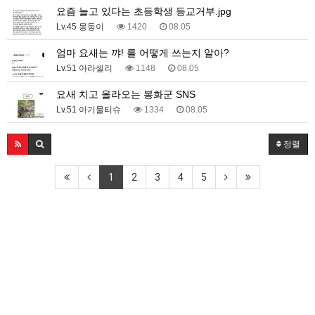
요즘 늘고 있다는 초등학생 등교거부.jpg
Lv.45 몽둥이
1420
08.05
엄마 요새는 꺄! 를 어떻게 쓰는지 알아?
Lv.51 아라셀리
1148
08.05
요새 치고 올라오는 봉화군 SNS
Lv.51 아기물티슈
1334
08.05
정렬
1
2
3
4
5