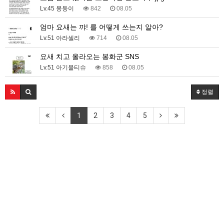
Lv.45 몽둥이
842
08.05
엄마 요새는 꺄! 를 어떻게 쓰는지 알아?
Lv.51 아라셀리
714
08.05
요새 치고 올라오는 봉화군 SNS
Lv.51 아기물티슈
858
08.05
정렬
1
2
3
4
5