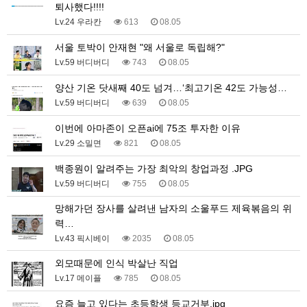
퇴사했다!!!!
Lv.24 우라칸
613
08.05
서울 토박이 안재현 "왜 서울로 독립해?"
Lv.59 버디버디
743
08.05
양산 기온 닷새째 40도 넘겨…‘최고기온 42도 가능성…
Lv.59 버디버디
639
08.05
이번에 아마존이 오픈ai에 75조 투자한 이유
Lv.29 소밀면
821
08.05
백종원이 알려주는 가장 최악의 창업과정 .JPG
Lv.59 버디버디
755
08.05
망해가던 장사를 살려낸 남자의 소울푸드 제육볶음의 위
력…
Lv.43 픽시베이
2035
08.05
외모때문에 인식 박살난 직업
Lv.17 메이플
785
08.05
요즘 늘고 있다는 초등학생 등교거부.jpg