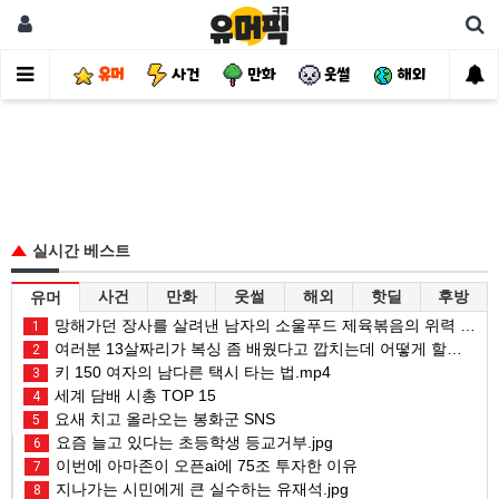
유머
사건
만화
웃썰
해외
핫
실시간 베스트
사건
만화
웃썰
해외
핫딜
후방
유머
망해가던 장사를 살려낸 남자의 소울푸드 제육볶음의 위력 ㅋㅋ
1
여러분 13살짜리가 복싱 좀 배웠다고 깝치는데 어떻게 할까요?
2
키 150 여자의 남다른 택시 타는 법.mp4
3
세계 담배 시총 TOP 15
4
요새 치고 올라오는 봉화군 SNS
5
요즘 늘고 있다는 초등학생 등교거부.jpg
6
이번에 아마존이 오픈ai에 75조 투자한 이유
7
지나가는 시민에게 큰 실수하는 유재석.jpg
8