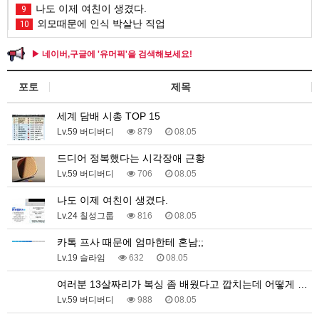
나도 이제 여친이 생겼다.
9
외모때문에 인식 박살난 직업
10
▶ 네이버,구글에 '유머픽'을 검색해보세요!
포토
제목
세계 담배 시총 TOP 15
Lv.59 버디버디
879
08.05
드디어 정복했다는 시각장애 근황
Lv.59 버디버디
706
08.05
나도 이제 여친이 생겼다.
Lv.24 칠성그룹
816
08.05
카톡 프사 때문에 엄마한테 혼남;;
Lv.19 슬라임
632
08.05
여러분 13살짜리가 복싱 좀 배웠다고 깝치는데 어떻게 …
Lv.59 버디버디
988
08.05