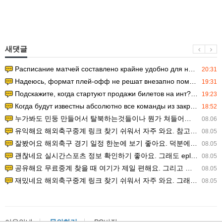
새댓글
Расписание матчей составлено крайне удобно для нашего часово…
20:31
Надеюсь, формат плей-офф не решат внезапно поменять. https:/…
19:31
Подскажите, когда стартуют продажи билетов на инт? https://g…
19:23
Когда будут известны абсолютно все команды из закрытых квали…
18:52
누가봐도 민둥 만들어서 탈북하는것들이나 뭔가 쳐들어오는 낌새를 미리 알아차리기 위함이지 저걸 전쟁준비라고 하…
08.06
유익해요 해외축구중계 링크 찾기 쉬워서 자주 와요. 참고로 무료스포츠중계 정보 확인할 때 출처 꼭 체크해요.…
08.05
잘봤어요 해외축구 경기 일정 한눈에 보기 좋아요. 덕분에 epl중계 볼 때 공식 중계 채널 먼저 찾아봐요. …
08.05
괜찮네요 실시간스포츠 정보 확인하기 좋아요. 그래도 epl중계 볼 때 공식 중계 채널 먼저 찾아봐요. 북마크…
08.05
공유해요 무료중계 찾을 때 여기가 제일 편해요. 그리고 무료스포츠중계 정보 확인할 때 출처 꼭 체크해요. 앞…
08.05
재밌네요 해외축구중계 링크 찾기 쉬워서 자주 와요. 그래서 해외축구중계도 정식 서비스로 봐야 안전해요. 다음…
08.05