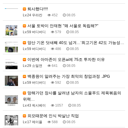
퇴사했다!!!!
Lv.24 우라칸
452
08.05
서울 토박이 안재현 "왜 서울로 독립해?"
Lv.59 버디버디
579
08.05
양산 기온 닷새째 40도 넘겨…‘최고기온 42도 가능성…
Lv.59 버디버디
486
08.05
이번에 아마존이 오픈ai에 75조 투자한 이유
Lv.29 소밀면
641
08.05
백종원이 알려주는 가장 최악의 창업과정 .JPG
Lv.59 버디버디
592
08.05
망해가던 장사를 살려낸 남자의 소울푸드 제육볶음의
위력…
Lv.43 픽시베이
1057
08.05
외모때문에 인식 박살난 직업
Lv.17 메이플
588
08.05