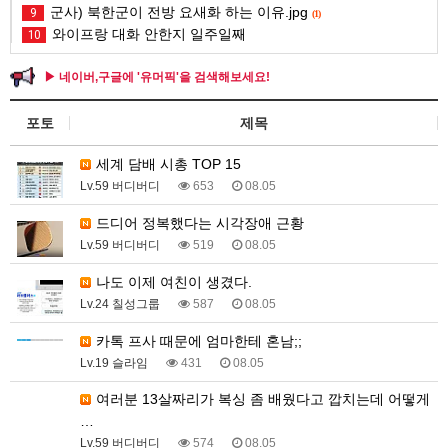
군사) 북한군이 전방 요새화 하는 이유.jpg
9
(1)
와이프랑 대화 안한지 일주일째
10
▶ 네이버,구글에 '유머픽'을 검색해보세요!
포토
제목
세계 담배 시총 TOP 15
Lv.59 버디버디
653
08.05
드디어 정복했다는 시각장애 근황
Lv.59 버디버디
519
08.05
나도 이제 여친이 생겼다.
Lv.24 칠성그룹
587
08.05
카톡 프사 때문에 엄마한테 혼남;;
Lv.19 슬라임
431
08.05
여러분 13살짜리가 복싱 좀 배웠다고 깝치는데 어떻게
…
Lv.59 버디버디
574
08.05