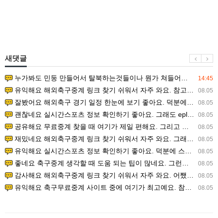
새댓글
누가봐도 민둥 만들어서 탈북하는것들이나 뭔가 쳐들어오는 낌새를 미리 알아차리기 위함이지 저걸 전쟁준비라고 하…
14:45
유익해요 해외축구중계 링크 찾기 쉬워서 자주 와요. 참고로 무료스포츠중계 정보 확인할 때 출처 꼭 체크해요.…
08.05
잘봤어요 해외축구 경기 일정 한눈에 보기 좋아요. 덕분에 epl중계 볼 때 공식 중계 채널 먼저 찾아봐요. …
08.05
괜찮네요 실시간스포츠 정보 확인하기 좋아요. 그래도 epl중계 볼 때 공식 중계 채널 먼저 찾아봐요. 북마크…
08.05
공유해요 무료중계 찾을 때 여기가 제일 편해요. 그리고 무료스포츠중계 정보 확인할 때 출처 꼭 체크해요. 앞…
08.05
재밌네요 해외축구중계 링크 찾기 쉬워서 자주 와요. 그래서 해외축구중계도 정식 서비스로 봐야 안전해요. 다음…
08.05
유익해요 실시간스포츠 정보 확인하기 좋아요. 덕분에 스포츠중계는 합법적인 경로로만 시청하려 해요. 좋은 정보…
08.05
좋네요 축구중계 생각할 때 도움 되는 팁이 많네요. 그런데 해외축구중계도 정식 서비스로 봐야 안전해요. 다음…
08.05
감사해요 해외축구중계 링크 찾기 쉬워서 자주 와요. 어쨌든 축구무료중계도 합법적인 곳에서 봐야 마음 편해요.…
08.05
유익해요 축구무료중계 사이트 중에 여기가 최고예요. 참고로 축구무료중계도 합법적인 곳에서 봐야 마음 편해요.…
08.05