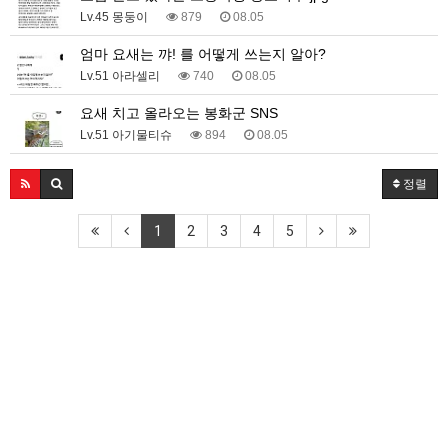
Lv.45 몽둥이
879
08.05
엄마 요새는 꺄! 를 어떻게 쓰는지 알아?
Lv.51 아라셀리
740
08.05
요새 치고 올라오는 봉화군 SNS
Lv.51 아기물티슈
894
08.05
정렬
1
2
3
4
5