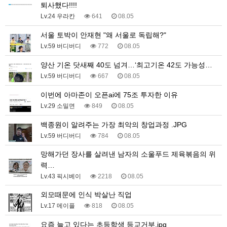
퇴사했다!!!!
Lv.24 우라칸
641
08.05
서울 토박이 안재현 "왜 서울로 독립해?"
Lv.59 버디버디
772
08.05
양산 기온 닷새째 40도 넘겨…‘최고기온 42도 가능성…
Lv.59 버디버디
667
08.05
이번에 아마존이 오픈ai에 75조 투자한 이유
Lv.29 소밀면
849
08.05
백종원이 알려주는 가장 최악의 창업과정 .JPG
Lv.59 버디버디
784
08.05
망해가던 장사를 살려낸 남자의 소울푸드 제육볶음의 위
력…
Lv.43 픽시베이
2218
08.05
외모때문에 인식 박살난 직업
Lv.17 메이플
818
08.05
요즘 늘고 있다는 초등학생 등교거부.jpg