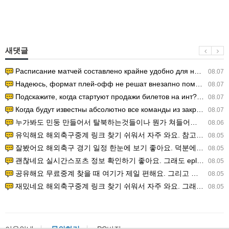
새댓글
Расписание матчей составлено крайне удобно для нашего часово…
08.07
Надеюсь, формат плей-офф не решат внезапно поменять. https:/…
08.07
Подскажите, когда стартуют продажи билетов на инт? https://g…
08.07
Когда будут известны абсолютно все команды из закрытых квали…
08.07
누가봐도 민둥 만들어서 탈북하는것들이나 뭔가 쳐들어오는 낌새를 미리 알아차리기 위함이지 저걸 전쟁준비라고 하…
08.06
유익해요 해외축구중계 링크 찾기 쉬워서 자주 와요. 참고로 무료스포츠중계 정보 확인할 때 출처 꼭 체크해요.…
08.05
잘봤어요 해외축구 경기 일정 한눈에 보기 좋아요. 덕분에 epl중계 볼 때 공식 중계 채널 먼저 찾아봐요. …
08.05
괜찮네요 실시간스포츠 정보 확인하기 좋아요. 그래도 epl중계 볼 때 공식 중계 채널 먼저 찾아봐요. 북마크…
08.05
공유해요 무료중계 찾을 때 여기가 제일 편해요. 그리고 무료스포츠중계 정보 확인할 때 출처 꼭 체크해요. 앞…
08.05
재밌네요 해외축구중계 링크 찾기 쉬워서 자주 와요. 그래서 해외축구중계도 정식 서비스로 봐야 안전해요. 다음…
08.05