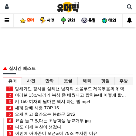
유머
사건
만화
웃썰
해외
핫
실시간 베스트
사건
만화
웃썰
해외
핫딜
후방
유머
망해가던 장사를 살려낸 남자의 소울푸드 제육볶음의 위력 ㅋㅋ
1
여러분 13살짜리가 복싱 좀 배웠다고 깝치는데 어떻게 할까요?
2
키 150 여자의 남다른 택시 타는 법.mp4
3
세계 담배 시총 TOP 15
4
요새 치고 올라오는 봉화군 SNS
5
요즘 늘고 있다는 초등학생 등교거부.jpg
6
나도 이제 여친이 생겼다.
7
이번에 아마존이 오픈ai에 75조 투자한 이유
8