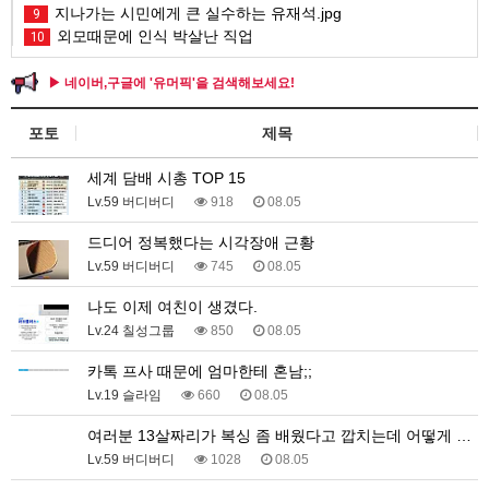
지나가는 시민에게 큰 실수하는 유재석.jpg
9
외모때문에 인식 박살난 직업
10
▶ 네이버,구글에 '유머픽'을 검색해보세요!
포토
제목
세계 담배 시총 TOP 15
Lv.59 버디버디
918
08.05
드디어 정복했다는 시각장애 근황
Lv.59 버디버디
745
08.05
나도 이제 여친이 생겼다.
Lv.24 칠성그룹
850
08.05
카톡 프사 때문에 엄마한테 혼남;;
Lv.19 슬라임
660
08.05
여러분 13살짜리가 복싱 좀 배웠다고 깝치는데 어떻게 …
Lv.59 버디버디
1028
08.05