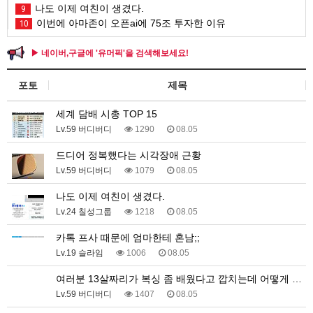
나도 이제 여친이 생겼다.
9
이번에 아마존이 오픈ai에 75조 투자한 이유
10
▶ 네이버,구글에 '유머픽'을 검색해보세요!
포토
제목
세계 담배 시총 TOP 15
Lv.59 버디버디
1290
08.05
드디어 정복했다는 시각장애 근황
Lv.59 버디버디
1079
08.05
나도 이제 여친이 생겼다.
Lv.24 칠성그룹
1218
08.05
카톡 프사 때문에 엄마한테 혼남;;
Lv.19 슬라임
1006
08.05
여러분 13살짜리가 복싱 좀 배웠다고 깝치는데 어떻게 …
Lv.59 버디버디
1407
08.05