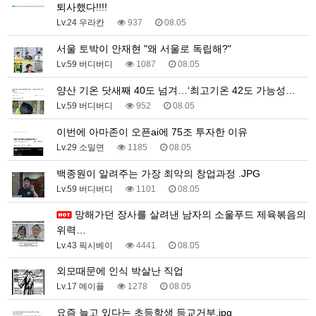
퇴사했다!!!!
Lv.24 우라칸
937
08.05
서울 토박이 안재현 "왜 서울로 독립해?"
Lv.59 버디버디
1087
08.05
양산 기온 닷새째 40도 넘겨…‘최고기온 42도 가능성…
Lv.59 버디버디
952
08.05
이번에 아마존이 오픈ai에 75조 투자한 이유
Lv.29 소밀면
1185
08.05
백종원이 알려주는 가장 최악의 창업과정 .JPG
Lv.59 버디버디
1101
08.05
망해가던 장사를 살려낸 남자의 소울푸드 제육볶음의
위력…
Lv.43 픽시베이
4441
08.05
외모때문에 인식 박살난 직업
Lv.17 메이플
1278
08.05
요즘 늘고 있다는 초등학생 등교거부.jpg