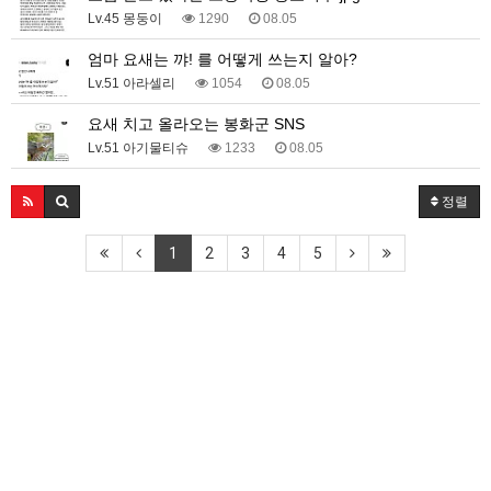
Lv.45 몽둥이
1290
08.05
엄마 요새는 꺄! 를 어떻게 쓰는지 알아?
Lv.51 아라셀리
1054
08.05
요새 치고 올라오는 봉화군 SNS
Lv.51 아기물티슈
1233
08.05
정렬
1
2
3
4
5