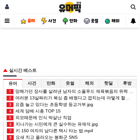
유머
사건
만화
웃썰
해외
핫
실시간 베스트
사건
만화
웃썰
해외
핫딜
후방
유머
망해가던 장사를 살려낸 남자의 소울푸드 제육볶음의 위력 ㅋㅋ
1
여러분 13살짜리가 복싱 좀 배웠다고 깝치는데 어떻게 할까요?
2
요즘 늘고 있다는 초등학생 등교거부.jpg
3
세계 담배 시총 TOP 15
4
외모때문에 인식 박살난 직업
5
지나가는 시민에게 큰 실수하는 유재석.jpg
6
키 150 여자의 남다른 택시 타는 법.mp4
7
요새 치고 올라오는 봉화군 SNS
8