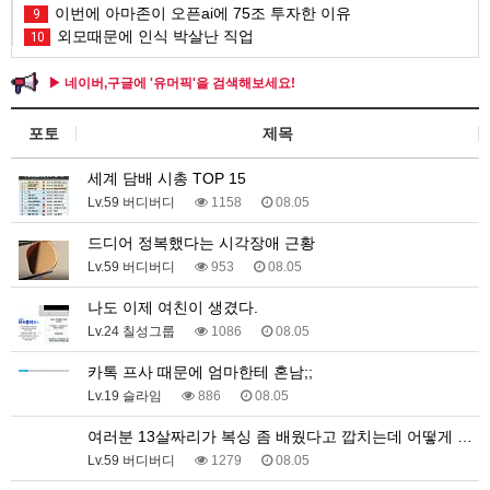
이번에 아마존이 오픈ai에 75조 투자한 이유
9
외모때문에 인식 박살난 직업
10
▶ 네이버,구글에 '유머픽'을 검색해보세요!
포토
제목
세계 담배 시총 TOP 15
Lv.59 버디버디
1158
08.05
드디어 정복했다는 시각장애 근황
Lv.59 버디버디
953
08.05
나도 이제 여친이 생겼다.
Lv.24 칠성그룹
1086
08.05
카톡 프사 때문에 엄마한테 혼남;;
Lv.19 슬라임
886
08.05
여러분 13살짜리가 복싱 좀 배웠다고 깝치는데 어떻게 …
Lv.59 버디버디
1279
08.05