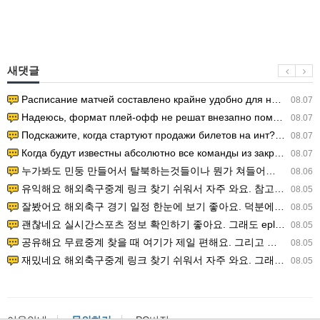
새댓글
Расписание матчей составлено крайне удобно для нашего часово…
08.07
Надеюсь, формат плей-офф не решат внезапно поменять. https:/…
08.07
Подскажите, когда стартуют продажи билетов на инт? https://g…
08.07
Когда будут известны абсолютно все команды из закрытых квали…
08.07
누가봐도 민둥 만들어서 탈북하는것들이나 뭔가 쳐들어오는 낌새를 미리 알아차리기 위함이지 저걸 전쟁준비라고 하…
08.06
유익해요 해외축구중계 링크 찾기 쉬워서 자주 와요. 참고로 무료스포츠중계 정보 확인할 때 출처 꼭 체크해요.…
08.05
잘봤어요 해외축구 경기 일정 한눈에 보기 좋아요. 덕분에 epl중계 볼 때 공식 중계 채널 먼저 찾아봐요. …
08.05
괜찮네요 실시간스포츠 정보 확인하기 좋아요. 그래도 epl중계 볼 때 공식 중계 채널 먼저 찾아봐요. 북마크…
08.05
공유해요 무료중계 찾을 때 여기가 제일 편해요. 그리고 무료스포츠중계 정보 확인할 때 출처 꼭 체크해요. 앞…
08.05
재밌네요 해외축구중계 링크 찾기 쉬워서 자주 와요. 그래서 해외축구중계도 정식 서비스로 봐야 안전해요. 다음…
08.05