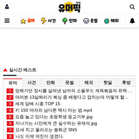
유머
사건
만화
웃썰
해외
핫
실시간 베스트
사건
만화
웃썰
해외
핫딜
후방
유머
망해가던 장사를 살려낸 남자의 소울푸드 제육볶음의 위력 ㅋㅋ
1
여러분 13살짜리가 복싱 좀 배웠다고 깝치는데 어떻게 할까요?
2
세계 담배 시총 TOP 15
3
키 150 여자의 남다른 택시 타는 법.mp4
4
요즘 늘고 있다는 초등학생 등교거부.jpg
5
지나가는 시민에게 큰 실수하는 유재석.jpg
6
요새 치고 올라오는 봉화군 SNS
7
나도 이제 여친이 생겼다.
8