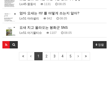
Lv.45 몽둥이
1131
08.05
엄마 요새는 꺄! 를 어떻게 쓰는지 알아?
Lv.51 아라셀리
942
08.05
요새 치고 올라오는 봉화군 SNS
Lv.51 아기물티슈
1107
08.05
정렬
1
2
3
4
5