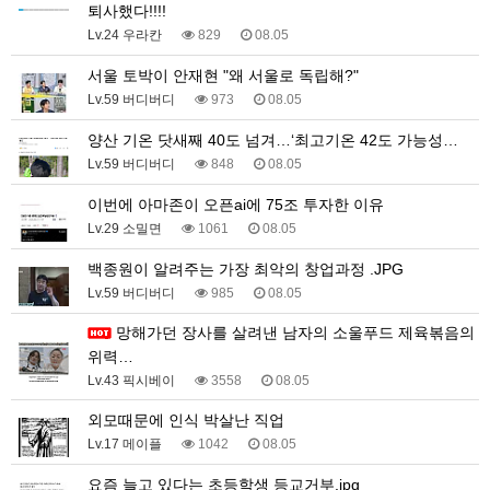
퇴사했다!!!!
Lv.24 우라칸
829
08.05
서울 토박이 안재현 "왜 서울로 독립해?"
Lv.59 버디버디
973
08.05
양산 기온 닷새째 40도 넘겨…‘최고기온 42도 가능성…
Lv.59 버디버디
848
08.05
이번에 아마존이 오픈ai에 75조 투자한 이유
Lv.29 소밀면
1061
08.05
백종원이 알려주는 가장 최악의 창업과정 .JPG
Lv.59 버디버디
985
08.05
망해가던 장사를 살려낸 남자의 소울푸드 제육볶음의
위력…
Lv.43 픽시베이
3558
08.05
외모때문에 인식 박살난 직업
Lv.17 메이플
1042
08.05
요즘 늘고 있다는 초등학생 등교거부.jpg