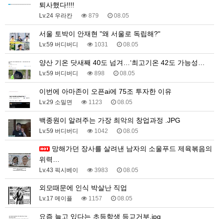
퇴사했다!!!!
Lv.24 우라칸
879
08.05
서울 토박이 안재현 "왜 서울로 독립해?"
Lv.59 버디버디
1031
08.05
양산 기온 닷새째 40도 넘겨…‘최고기온 42도 가능성…
Lv.59 버디버디
898
08.05
이번에 아마존이 오픈ai에 75조 투자한 이유
Lv.29 소밀면
1123
08.05
백종원이 알려주는 가장 최악의 창업과정 .JPG
Lv.59 버디버디
1042
08.05
망해가던 장사를 살려낸 남자의 소울푸드 제육볶음의
위력…
Lv.43 픽시베이
3983
08.05
외모때문에 인식 박살난 직업
Lv.17 메이플
1157
08.05
요즘 늘고 있다는 초등학생 등교거부.jpg