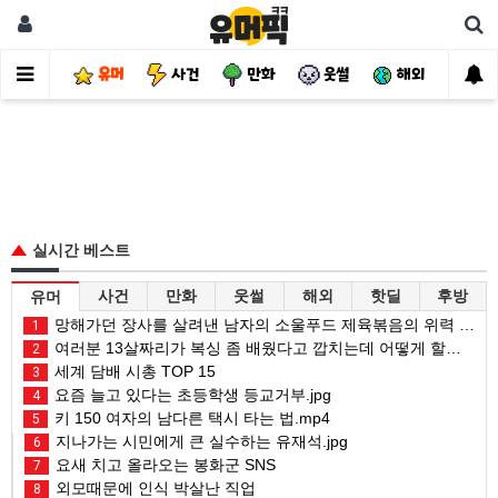
유머
사건
만화
웃썰
해외
핫
실시간 베스트
사건
만화
웃썰
해외
핫딜
후방
유머
망해가던 장사를 살려낸 남자의 소울푸드 제육볶음의 위력 ㅋㅋ
1
여러분 13살짜리가 복싱 좀 배웠다고 깝치는데 어떻게 할까요?
2
세계 담배 시총 TOP 15
3
요즘 늘고 있다는 초등학생 등교거부.jpg
4
키 150 여자의 남다른 택시 타는 법.mp4
5
지나가는 시민에게 큰 실수하는 유재석.jpg
6
요새 치고 올라오는 봉화군 SNS
7
외모때문에 인식 박살난 직업
8