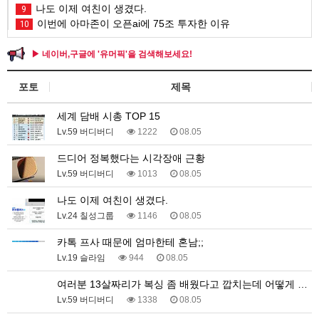
나도 이제 여친이 생겼다.
9
이번에 아마존이 오픈ai에 75조 투자한 이유
10
▶ 네이버,구글에 '유머픽'을 검색해보세요!
포토
제목
세계 담배 시총 TOP 15
Lv.59 버디버디
1222
08.05
드디어 정복했다는 시각장애 근황
Lv.59 버디버디
1013
08.05
나도 이제 여친이 생겼다.
Lv.24 칠성그룹
1146
08.05
카톡 프사 때문에 엄마한테 혼남;;
Lv.19 슬라임
944
08.05
여러분 13살짜리가 복싱 좀 배웠다고 깝치는데 어떻게 …
Lv.59 버디버디
1338
08.05