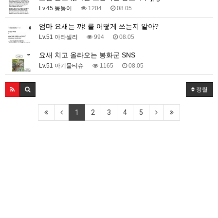
Lv.45 몽둥이
1204
08.05
엄마 요새는 꺄! 를 어떻게 쓰는지 알아?
Lv.51 아라셀리
994
08.05
요새 치고 올라오는 봉화군 SNS
Lv.51 아기물티슈
1165
08.05
정렬
1
2
3
4
5