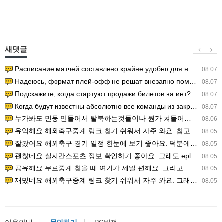
새댓글
Расписание матчей составлено крайне удобно для нашего часово…
08.07
Надеюсь, формат плей-офф не решат внезапно поменять. https:/…
08.07
Подскажите, когда стартуют продажи билетов на инт? https://g…
08.07
Когда будут известны абсолютно все команды из закрытых квали…
08.07
누가봐도 민둥 만들어서 탈북하는것들이나 뭔가 쳐들어오는 낌새를 미리 알아차리기 위함이지 저걸 전쟁준비라고 하…
08.06
유익해요 해외축구중계 링크 찾기 쉬워서 자주 와요. 참고로 무료스포츠중계 정보 확인할 때 출처 꼭 체크해요.…
08.05
잘봤어요 해외축구 경기 일정 한눈에 보기 좋아요. 덕분에 epl중계 볼 때 공식 중계 채널 먼저 찾아봐요. …
08.05
괜찮네요 실시간스포츠 정보 확인하기 좋아요. 그래도 epl중계 볼 때 공식 중계 채널 먼저 찾아봐요. 북마크…
08.05
공유해요 무료중계 찾을 때 여기가 제일 편해요. 그리고 무료스포츠중계 정보 확인할 때 출처 꼭 체크해요. 앞…
08.05
재밌네요 해외축구중계 링크 찾기 쉬워서 자주 와요. 그래서 해외축구중계도 정식 서비스로 봐야 안전해요. 다음…
08.05