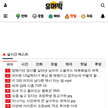
사건
만화
웃썰
해외
핫딜
자유
실시간 베스트
사건
만화
웃썰
해외
핫딜
후방
유머
망해가던 장사를 살려낸 남자의 소울푸드 제육볶음의 위력 ㅋㅋ
1
여러분 13살짜리가 복싱 좀 배웠다고 깝치는데 어떻게 할까요?
2
키 150 여자의 남다른 택시 타는 법.mp4
3
세계 담배 시총 TOP 15
4
요새 치고 올라오는 봉화군 SNS
5
요즘 늘고 있다는 초등학생 등교거부.jpg
6
지나가는 시민에게 큰 실수하는 유재석.jpg
7
이번에 아마존이 오픈ai에 75조 투자한 이유
8