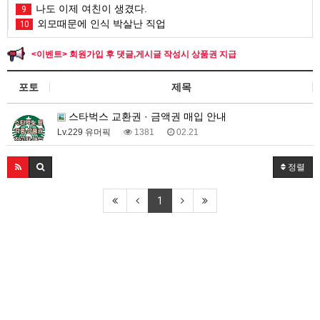
나도 이제 여친이 생겼다.
9
외모때문에 인식 박살난 직업
10
<이벤트> 회원가입 후 댓글,게시글 작성시 상품권 지급
포토
제목
스타벅스 교환권 · 금액권 매입 안내
Lv.229 유머픽
1381
02.21
정렬
1