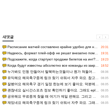
새댓글
Расписание матчей составлено крайне удобно для нашего часово…
20:31
Надеюсь, формат плей-офф не решат внезапно поменять. https:/…
19:31
Подскажите, когда стартуют продажи билетов на инт? https://g…
19:23
Когда будут известны абсолютно все команды из закрытых квали…
18:52
누가봐도 민둥 만들어서 탈북하는것들이나 뭔가 쳐들어오는 낌새를 미리 알아차리기 위함이지 저걸 전쟁준비라고 하…
08.06
유익해요 해외축구중계 링크 찾기 쉬워서 자주 와요. 참고로 무료스포츠중계 정보 확인할 때 출처 꼭 체크해요.…
08.05
잘봤어요 해외축구 경기 일정 한눈에 보기 좋아요. 덕분에 epl중계 볼 때 공식 중계 채널 먼저 찾아봐요. …
08.05
괜찮네요 실시간스포츠 정보 확인하기 좋아요. 그래도 epl중계 볼 때 공식 중계 채널 먼저 찾아봐요. 북마크…
08.05
공유해요 무료중계 찾을 때 여기가 제일 편해요. 그리고 무료스포츠중계 정보 확인할 때 출처 꼭 체크해요. 앞…
08.05
재밌네요 해외축구중계 링크 찾기 쉬워서 자주 와요. 그래서 해외축구중계도 정식 서비스로 봐야 안전해요. 다음…
08.05