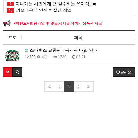
지나가는 시민에게 큰 실수하는 유재석.jpg
9
외모때문에 인식 박살난 직업
10
<이벤트> 회원가입 후 댓글,게시글 작성시 상품권 지급
포토
제목
스타벅스 교환권 · 금액권 매입 안내
Lv.229 유머픽
1380
02.21
날짜순
1