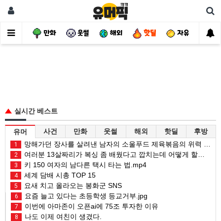
사건
만화
웃썰
해외
핫딜
자유
실시간 베스트
사건
만화
웃썰
해외
핫딜
후방
유머
망해가던 장사를 살려낸 남자의 소울푸드 제육볶음의 위력 ㅋㅋ
1
여러분 13살짜리가 복싱 좀 배웠다고 깝치는데 어떻게 할까요?
2
키 150 여자의 남다른 택시 타는 법.mp4
3
세계 담배 시총 TOP 15
4
요새 치고 올라오는 봉화군 SNS
5
요즘 늘고 있다는 초등학생 등교거부.jpg
6
이번에 아마존이 오픈ai에 75조 투자한 이유
7
나도 이제 여친이 생겼다.
8