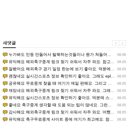
새댓글
누가봐도 민둥 만들어서 탈북하는것들이나 뭔가 쳐들어오는 낌새를 미리 알아차리기 위함이지 저걸 전쟁준비라고 하…
08.06
유익해요 해외축구중계 링크 찾기 쉬워서 자주 와요. 참고로 무료스포츠중계 정보 확인할 때 출처 꼭 체크해요.…
08.05
잘봤어요 해외축구 경기 일정 한눈에 보기 좋아요. 덕분에 epl중계 볼 때 공식 중계 채널 먼저 찾아봐요. …
08.05
괜찮네요 실시간스포츠 정보 확인하기 좋아요. 그래도 epl중계 볼 때 공식 중계 채널 먼저 찾아봐요. 북마크…
08.05
공유해요 무료중계 찾을 때 여기가 제일 편해요. 그리고 무료스포츠중계 정보 확인할 때 출처 꼭 체크해요. 앞…
08.05
재밌네요 해외축구중계 링크 찾기 쉬워서 자주 와요. 그래서 해외축구중계도 정식 서비스로 봐야 안전해요. 다음…
08.05
유익해요 실시간스포츠 정보 확인하기 좋아요. 덕분에 스포츠중계는 합법적인 경로로만 시청하려 해요. 좋은 정보…
08.05
좋네요 축구중계 생각할 때 도움 되는 팁이 많네요. 그런데 해외축구중계도 정식 서비스로 봐야 안전해요. 다음…
08.05
감사해요 해외축구중계 링크 찾기 쉬워서 자주 와요. 어쨌든 축구무료중계도 합법적인 곳에서 봐야 마음 편해요.…
08.05
유익해요 축구무료중계 사이트 중에 여기가 최고예요. 참고로 축구무료중계도 합법적인 곳에서 봐야 마음 편해요.…
08.05