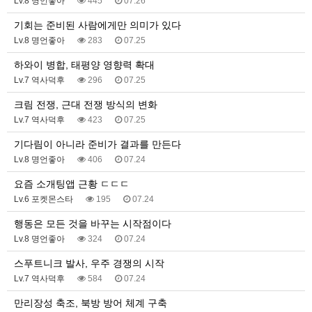
Lv.8 명언좋아
445
07.26
기회는 준비된 사람에게만 의미가 있다
Lv.8 명언좋아
283
07.25
하와이 병합, 태평양 영향력 확대
Lv.7 역사덕후
296
07.25
크림 전쟁, 근대 전쟁 방식의 변화
Lv.7 역사덕후
423
07.25
기다림이 아니라 준비가 결과를 만든다
Lv.8 명언좋아
406
07.24
요즘 소개팅앱 근황 ㄷㄷㄷ
Lv.6 포켓몬스타
195
07.24
행동은 모든 것을 바꾸는 시작점이다
Lv.8 명언좋아
324
07.24
스푸트니크 발사, 우주 경쟁의 시작
Lv.7 역사덕후
584
07.24
만리장성 축조, 북방 방어 체계 구축