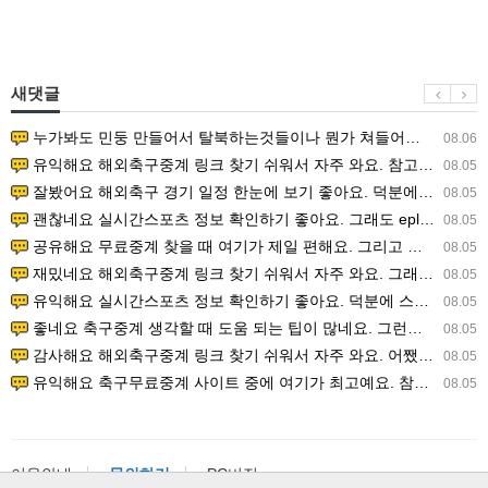
새댓글
누가봐도 민둥 만들어서 탈북하는것들이나 뭔가 쳐들어오는 낌새를 미리 알아차리기 위함이지 저걸 전쟁준비라고 하…
08.06
유익해요 해외축구중계 링크 찾기 쉬워서 자주 와요. 참고로 무료스포츠중계 정보 확인할 때 출처 꼭 체크해요.…
08.05
잘봤어요 해외축구 경기 일정 한눈에 보기 좋아요. 덕분에 epl중계 볼 때 공식 중계 채널 먼저 찾아봐요. …
08.05
괜찮네요 실시간스포츠 정보 확인하기 좋아요. 그래도 epl중계 볼 때 공식 중계 채널 먼저 찾아봐요. 북마크…
08.05
공유해요 무료중계 찾을 때 여기가 제일 편해요. 그리고 무료스포츠중계 정보 확인할 때 출처 꼭 체크해요. 앞…
08.05
재밌네요 해외축구중계 링크 찾기 쉬워서 자주 와요. 그래서 해외축구중계도 정식 서비스로 봐야 안전해요. 다음…
08.05
유익해요 실시간스포츠 정보 확인하기 좋아요. 덕분에 스포츠중계는 합법적인 경로로만 시청하려 해요. 좋은 정보…
08.05
좋네요 축구중계 생각할 때 도움 되는 팁이 많네요. 그런데 해외축구중계도 정식 서비스로 봐야 안전해요. 다음…
08.05
감사해요 해외축구중계 링크 찾기 쉬워서 자주 와요. 어쨌든 축구무료중계도 합법적인 곳에서 봐야 마음 편해요.…
08.05
유익해요 축구무료중계 사이트 중에 여기가 최고예요. 참고로 축구무료중계도 합법적인 곳에서 봐야 마음 편해요.…
08.05
이용안내
문의하기
PC버전