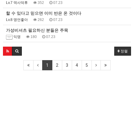
Lv.7 역사덕후
352
07.23
할 수 있다고 믿으면 이미 반은 온 것이다
Lv.8 명언좋아
262
07.23
가성비셔츠 필요하신 분들은 주목
익명
180
07.23
정렬
1
2
3
4
5