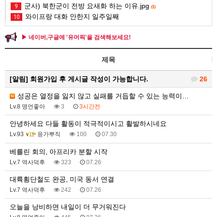
군사) 북한군이 전방 요새화 하는 이유.jpg
9
(1)
와이프랑 대화 안한지 일주일째
10
▶ 네이버,구글에 '유머픽'을 검색해보세요!
제목
[알림]
회원가입 후 게시글 작성이 가능합니다.
26
성공은 열정을 잃지 않고 실패를 거듭할 수 있는 능력이…
Lv.8 명언좋아
3
3시간전
안녕하세요 다들 활동이 적극적이시고 활발하시네요
Lv.93
응가뿌직
100
07.30
베를린 회의, 아프리카 분할 시작
Lv.7 역사덕후
323
07.26
대륙횡단철도 완공, 미국 동서 연결
Lv.7 역사덕후
242
07.26
오늘을 낭비하면 내일이 더 무거워진다