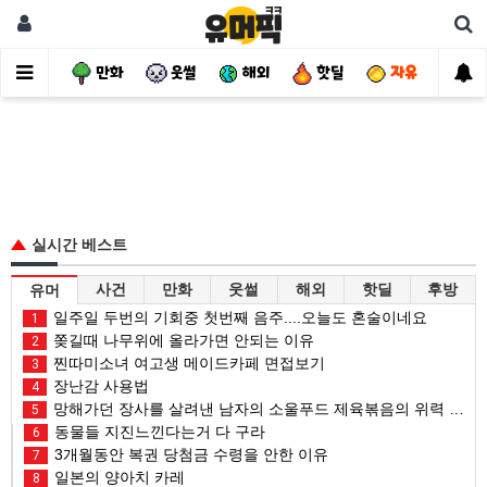
사건
만화
웃썰
해외
핫딜
자유
실시간 베스트
사건
만화
웃썰
해외
핫딜
후방
유머
일주일 두번의 기회중 첫번째 음주....오늘도 혼술이네요
1
쫒길때 나무위에 올라가면 안되는 이유
2
찐따미소녀 여고생 메이드카페 면접보기
3
장난감 사용법
4
망해가던 장사를 살려낸 남자의 소울푸드 제육볶음의 위력 ㅋㅋ
5
동물들 지진느낀다는거 다 구라
6
3개월동안 복권 당첨금 수령을 안한 이유
7
일본의 양아치 카레
8