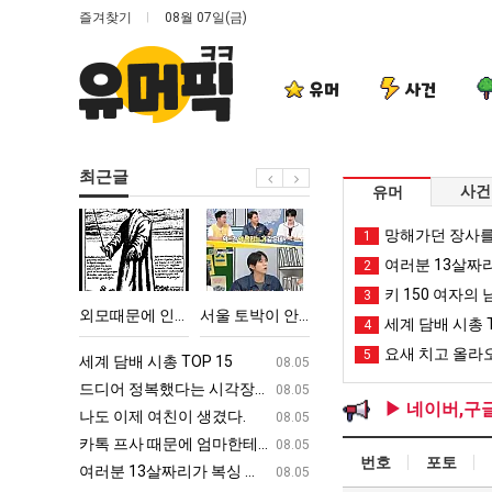
즐겨찾기
08월 07일(금)
유머
사건
최근글
사건
유머
외
서
퇴
카
망해가던 장사를
1
모
울
사
톡
여러분 13살짜
2
때
토
했
프
키 150 여자의 
3
문
박
다!!!!
사
 TOP 15
외모때문에 인식 박살난 직업
서울 토박이 안재현 "왜 서울로 독립해?"
퇴사했다!!!!
카톡 프사 때
세계 담배 시총 T
4
에
이
때
요새 치고 올라오
5
인
안
문
ㅋㅋ
세계 담배 시총 TOP 15
퇴사했다!!!!
08.05
08.05
식
재
에
업
드디어 정복했다는 시각장애 근황
서울 토박이 안재현 "왜 서울로 독립해
08.05
08.05
▶ 네이버,구
박
현
엄
g
나도 이제 여친이 생겼다.
양산 기온 닷새째 40도 넘겨…‘최고기온 42도 가능성
08.05
08.05
살
"왜
마
카톡 프사 때문에 엄마한테 혼남;;
이번에 아마존이 오픈ai에 75조 투자한
08.05
08.05
번호
포토
난
서
한
S
여러분 13살짜리가 복싱 좀 배웠다고 깝치는데 어떻게 할까요?
백종원이 알려주는 가장 최악의 창업과정 .
08.05
08.05