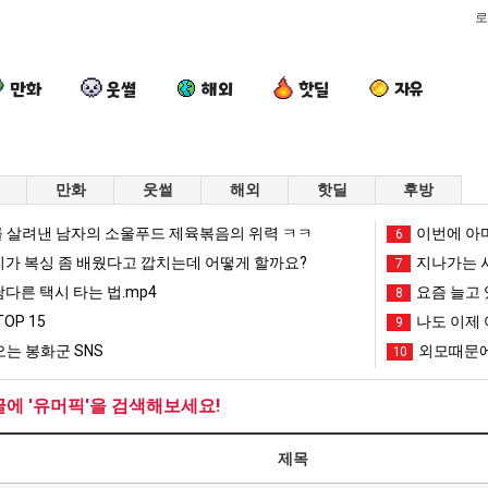
로
만화
웃썰
해외
핫딜
자유
만화
웃썰
해외
핫딜
후방
요
세
외
서
 살려낸 남자의 소울푸드 제육볶음의 위력 ㅋㅋ
이번에 아마
6
즘
계
모
울
리가 복싱 좀 배웠다고 깝치는데 어떻게 할까요?
지나가는 시
7
늘
담
때
토
남다른 택시 타는 법.mp4
요즘 늘고 
8
고
배
문
박
문에 엄마한테 혼남;;
요즘 늘고 있다는 초등학생 등교거부.jpg
세계 담배 시총 TOP 15
외모때문에 인식 박살난 직업
서울 토박이
OP 15
나도 이제 
9
있
시
에
이
는 봉화군 SNS
외모때문에
10
다
총
인
안
망해가던 장사를 살려낸 남자의 소울푸드 제육볶음의 위력 ㅋㅋ
세계 담배 시총 TOP 1
08.05
08.05
는
TOP
식
재
?"
외모때문에 인식 박살난 직업
드디어 정복했다는 시각장애
08.05
08.05
글에 '유머픽'을 검색해보세요!
초
15
박
현
도’
요즘 늘고 있다는 초등학생 등교거부.jpg
나도 이제 여친이 생겼
08.05
08.05
등
살
"왜
 이유
엄마 요새는 꺄! 를 어떻게 쓰는지 알아?
카톡 프사 때문에 엄마한테 
08.05
08.05
제목
학
난
서
JPG
요새 치고 올라오는 봉화군 SNS
여러분 13살짜리가 복싱 좀 배웠다고 깝치는데 어떻게 
08.05
08.05