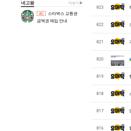
네고왕
더보기
823
스타벅스 교환권 ·
스타벅스 교환권 ·
AD
AD
금액권 매입 안내
금액권 매입 
822
821
820
819
818
817
816