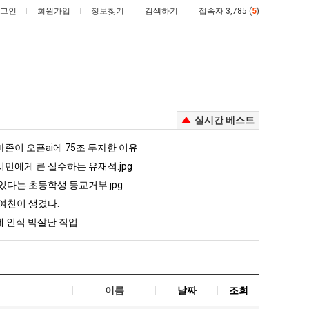
그인
회원가입
정보찾기
검색하기
접속자 3,785 (
5
)
실시간 베스트
퇴
카
존이 오픈ai에 75조 투자한 이유
사
톡
민에게 큰 실수하는 유재석.jpg
했
프
있다는 초등학생 등교거부.jpg
다!!!!
사
 안재현 "왜 서울로 독립해?"
퇴사했다!!!!
카톡 프사 때문에 엄마한테 혼남;;
여친이 생겼다.
때
 인식 박살난 직업
문
5
퇴사했다!!!!
08.05
08.05
에
 근황
서울 토박이 안재현 "왜 서울로 독립해?"
08.05
08.05
엄
다.
양산 기온 닷새째 40도 넘겨…‘최고기온 42도 가능성도’
08.05
08.05
마
혼남;;
이번에 아마존이 오픈ai에 75조 투자한 이유
08.05
08.05
이름
날짜
조회
한
할까요?
백종원이 알려주는 가장 최악의 창업과정 .JPG
08.05
08.05