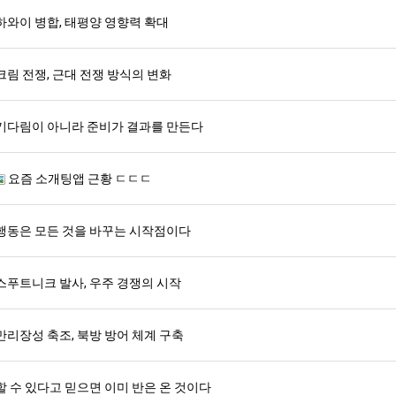
하와이 병합, 태평양 영향력 확대
스타벅스 교환권 ·
AD
안내
금액권 매입 안내
크림 전쟁, 근대 전쟁 방식의 변화
기다림이 아니라 준비가 결과를 만든다
요즘 소개팅앱 근황 ㄷㄷㄷ
행동은 모든 것을 바꾸는 시작점이다
스푸트니크 발사, 우주 경쟁의 시작
만리장성 축조, 북방 방어 체계 구축
할 수 있다고 믿으면 이미 반은 온 것이다