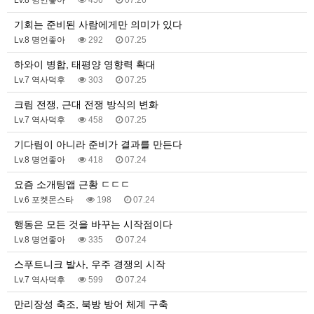
Lv.8 명언좋아
456
07.26
기회는 준비된 사람에게만 의미가 있다
Lv.8 명언좋아
292
07.25
하와이 병합, 태평양 영향력 확대
Lv.7 역사덕후
303
07.25
크림 전쟁, 근대 전쟁 방식의 변화
Lv.7 역사덕후
458
07.25
기다림이 아니라 준비가 결과를 만든다
Lv.8 명언좋아
418
07.24
요즘 소개팅앱 근황 ㄷㄷㄷ
Lv.6 포켓몬스타
198
07.24
행동은 모든 것을 바꾸는 시작점이다
Lv.8 명언좋아
335
07.24
스푸트니크 발사, 우주 경쟁의 시작
Lv.7 역사덕후
599
07.24
만리장성 축조, 북방 방어 체계 구축