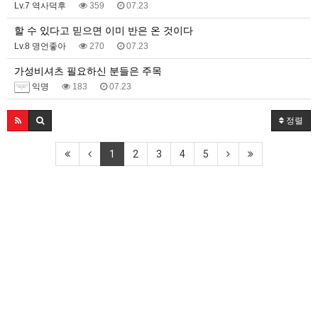
Lv.7 역사덕후
359
07.23
할 수 있다고 믿으면 이미 반은 온 것이다
Lv.8 명언좋아
270
07.23
가성비셔츠 필요하신 분들은 주목
익명
183
07.23
정렬
1
2
3
4
5