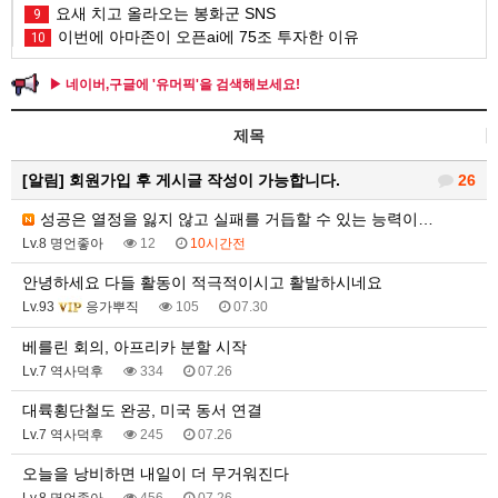
요새 치고 올라오는 봉화군 SNS
9
이번에 아마존이 오픈ai에 75조 투자한 이유
10
▶ 네이버,구글에 '유머픽'을 검색해보세요!
제목
[알림]
회원가입 후 게시글 작성이 가능합니다.
26
성공은 열정을 잃지 않고 실패를 거듭할 수 있는 능력이…
Lv.8 명언좋아
12
10시간전
안녕하세요 다들 활동이 적극적이시고 활발하시네요
Lv.93
응가뿌직
105
07.30
베를린 회의, 아프리카 분할 시작
Lv.7 역사덕후
334
07.26
대륙횡단철도 완공, 미국 동서 연결
Lv.7 역사덕후
245
07.26
오늘을 낭비하면 내일이 더 무거워진다