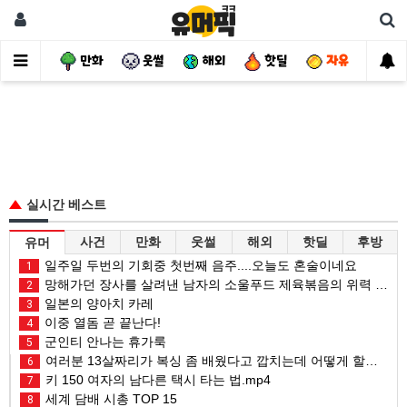
사건
만화
웃썰
해외
핫딜
자유
실시간 베스트
사건
만화
웃썰
해외
핫딜
후방
유머
일주일 두번의 기회중 첫번째 음주....오늘도 혼술이네요
1
망해가던 장사를 살려낸 남자의 소울푸드 제육볶음의 위력 ㅋㅋ
2
일본의 양아치 카레
3
이중 열돔 곧 끝난다!
4
군인티 안나는 휴가룩
5
여러분 13살짜리가 복싱 좀 배웠다고 깝치는데 어떻게 할까요?
6
키 150 여자의 남다른 택시 타는 법.mp4
7
세계 담배 시총 TOP 15
8