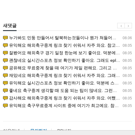
새댓글
누가봐도 민둥 만들어서 탈북하는것들이나 뭔가 쳐들어오는 낌새를 미리 알아차리기 위함이지 저걸 전쟁준비라고 하…
08.06
유익해요 해외축구중계 링크 찾기 쉬워서 자주 와요. 참고로 무료스포츠중계 정보 확인할 때 출처 꼭 체크해요.…
08.05
잘봤어요 해외축구 경기 일정 한눈에 보기 좋아요. 덕분에 epl중계 볼 때 공식 중계 채널 먼저 찾아봐요. …
08.05
괜찮네요 실시간스포츠 정보 확인하기 좋아요. 그래도 epl중계 볼 때 공식 중계 채널 먼저 찾아봐요. 북마크…
08.05
공유해요 무료중계 찾을 때 여기가 제일 편해요. 그리고 무료스포츠중계 정보 확인할 때 출처 꼭 체크해요. 앞…
08.05
재밌네요 해외축구중계 링크 찾기 쉬워서 자주 와요. 그래서 해외축구중계도 정식 서비스로 봐야 안전해요. 다음…
08.05
유익해요 실시간스포츠 정보 확인하기 좋아요. 덕분에 스포츠중계는 합법적인 경로로만 시청하려 해요. 좋은 정보…
08.05
좋네요 축구중계 생각할 때 도움 되는 팁이 많네요. 그런데 해외축구중계도 정식 서비스로 봐야 안전해요. 다음…
08.05
감사해요 해외축구중계 링크 찾기 쉬워서 자주 와요. 어쨌든 축구무료중계도 합법적인 곳에서 봐야 마음 편해요.…
08.05
유익해요 축구무료중계 사이트 중에 여기가 최고예요. 참고로 축구무료중계도 합법적인 곳에서 봐야 마음 편해요.…
08.05
이용안내
문의하기
PC버전