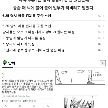
구
한
6.25 당시 마을 전체를 구한 소년
07.11
소
년
6.25 당시 마을 전체를 구한 소년
07.11
남자들은 모두 소아성애자라 없애야 한다는 여성
07.11
이등병의 탈영이 나라를 살림
07.11
저승사자 사회의 특징
07.10
조선시대 공주 옹주로 태어나면 좋은 이유
07.10
만화
약
흡
후)
연
야
충
동
여
보
고
는
생