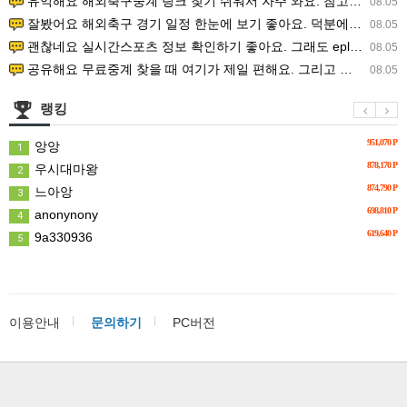
유익해요 해외축구중계 링크 찾기 쉬워서 자주 와요. 참고로 무료스포츠중계 정보 확인할 때 출처 꼭 체크해요.…
08.05
잘봤어요 해외축구 경기 일정 한눈에 보기 좋아요. 덕분에 epl중계 볼 때 공식 중계 채널 먼저 찾아봐요. …
08.05
괜찮네요 실시간스포츠 정보 확인하기 좋아요. 그래도 epl중계 볼 때 공식 중계 채널 먼저 찾아봐요. 북마크…
08.05
공유해요 무료중계 찾을 때 여기가 제일 편해요. 그리고 무료스포츠중계 정보 확인할 때 출처 꼭 체크해요. 앞…
08.05
랭킹
951,070 P
앙앙
1
878,170 P
우시대마왕
2
874,790 P
느아앙
3
698,810 P
anonynony
4
619,640 P
9a330936
5
이용안내
문의하기
PC버전