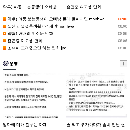
동
만
약후) 야동 보는동생이 오빠방 몰래 들어가면.manhwa
흡연충 여고생 만화
생
화
이
약후) 야동 보는동생이 오빠방 몰래 들어가면.manhwa
00:00
오
노잼 리얼결혼생활7(경제권)manhwa
08.06
빠
약혐) 아내의 헛소문 만화
08.06
방
흡연충 여고생 만화
08.06
몰
조석이 그려줬으면 하는 만화.jpg
08.06
래
들
웃썰
어
가
엄
술
면.manhwa
마
먹
에
고
대
귀
해
가
썰
하
푸
다
엄마에 대해 썰푸는 아재
술 먹고 귀가하다가 좀비 만난 썰
는
가