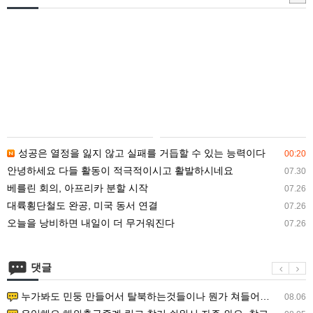
매
입
안
내
성공은 열정을 잃지 않고 실패를 거듭할 수 있는 능력이다
00:20
안녕하세요 다들 활동이 적극적이시고 활발하시네요
07.30
베를린 회의, 아프리카 분할 시작
07.26
대륙횡단철도 완공, 미국 동서 연결
07.26
오늘을 낭비하면 내일이 더 무거워진다
07.26
댓글
누가봐도 민둥 만들어서 탈북하는것들이나 뭔가 쳐들어오는 낌새를 미리 알아차리기 위함이지 저걸 전쟁준비라고 하…
08.06