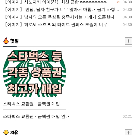
【이미지】시노자키 아이(31), 최신 근황 wwwwwwwww
04.30
+1
을
최
【이미지】 만남, 남자 친구가 너무 많아서 마침내 금기 사항을 저지른 ww
04.30
충
신
【이미지】남자의 모든 욕심을 충족시키는 가게가 오픈한다
04.30
족
근
【이미지】히로세 스즈 씨의 타이트 원피스 모습이 너무
04.30
시
황
키
wwwwwwwww
핫딜
는
가
스
게
타
가
벅
오
스
픈
교
한
환
다
권
스타벅스 교환권 · 금액권 매입 안내
·
금
스타벅스 교환권 · 금액권 매입 안내
02.21
액
권
자유