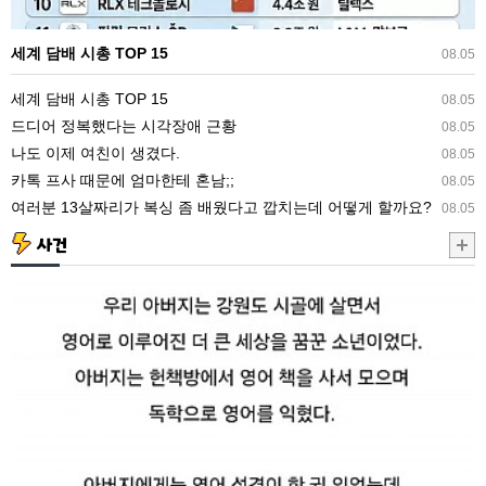
세계 담배 시총 TOP 15
08.05
세계 담배 시총 TOP 15
08.05
드디어 정복했다는 시각장애 근황
08.05
나도 이제 여친이 생겼다.
08.05
카톡 프사 때문에 엄마한테 혼남;;
08.05
여러분 13살짜리가 복싱 좀 배웠다고 깝치는데 어떻게 할까요?
08.05
사건
6.25
당
시
마
을
전
체
를