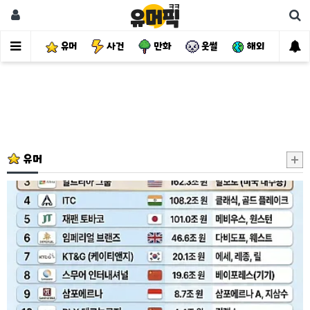
유머
사건
만화
웃썰
해외
핫
유머
세
계
담
배
시
총
TOP
15