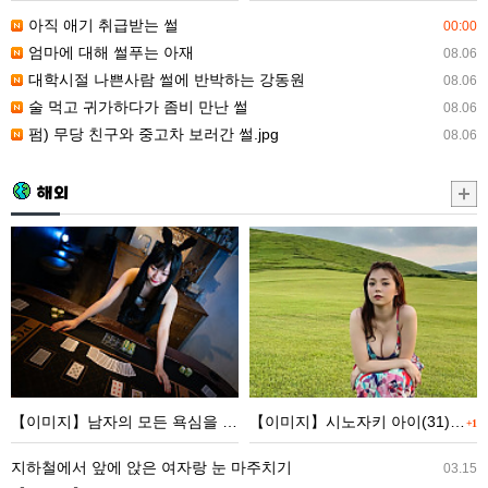
아
좀
아직 애기 취급받는 썰
00:00
재
비
엄마에 대해 썰푸는 아재
08.06
만
대학시절 나쁜사람 썰에 반박하는 강동원
08.06
난
술 먹고 귀가하다가 좀비 만난 썰
08.06
썰
펌) 무당 친구와 중고차 보러간 썰.jpg
08.06
해외
【이
【이
미
미
지】
지】
남
시
자
노
의
자
모
키
【이미지】남자의 모든 욕심을 충족시키는 가게가 오픈한다
【이미지】시노자키 아이(31), 최신 근황 wwwwwwwww
+1
든
아
욕
이
지하철에서 앞에 앉은 여자랑 눈 마주치기
03.15
심
(31),