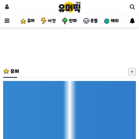
유머
사건
만화
웃썰
해외
핫
유머
카
톡
프
사
때
문
에
엄