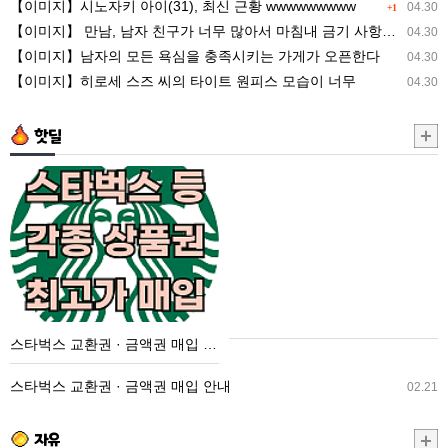
【이미지】시노자키 아이(31), 최신 근황 wwwwwwwww
04.30
+1
타
을
【이미지】 만남, 남자 친구가 너무 많아서 마침내 금기 사항을 저지른 ww
04.30
이
충
【이미지】남자의 모든 욕심을 충족시키는 가게가 오픈한다
04.30
트
족
【이미지】히로세 스즈 씨의 타이트 원피스 모습이 너무
04.30
원
시
피
키
핫딜
스
는
모
가
스
습
게
타
이
가
벅
너
오
스
무
픈
교
한
환
다
권
스타벅스 교환권 · 금액권 매입 안내
·
금
스타벅스 교환권 · 금액권 매입 안내
02.21
액
권
자유