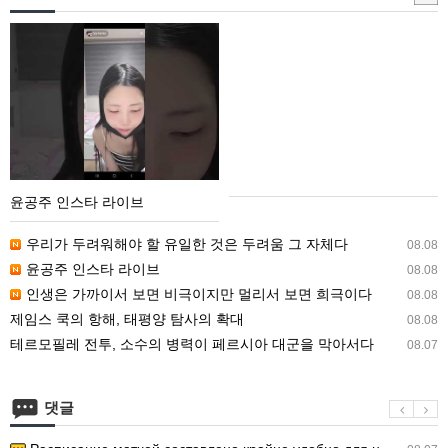
매
입
윤
안
공
내
주
인
스
타
라
윤공주 인스타 라이브
이
브
우리가 두려워해야 할 유일한 것은 두려움 그 자체다
08.08
윤공주 인스타 라이브
08.08
인생은 가까이서 보면 비극이지만 멀리서 보면 희극이다
08.08
제임스 쿡의 항해, 태평양 탐사의 확대
08.08
테르모필레 전투, 소수의 병력이 페르시아 대군을 막아서다
08.07
댓글