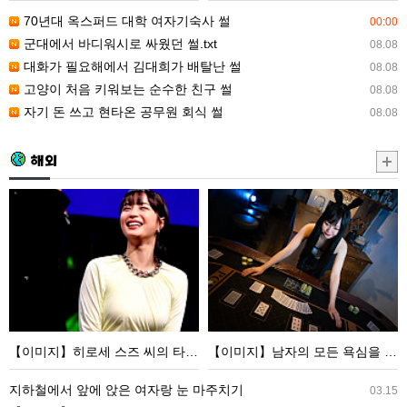
로
김
70년대 옥스퍼드 대학 여자기숙사 썰
00:00
싸
대
군대에서 바디워시로 싸웠던 썰.txt
08.08
웠
희
대화가 필요해에서 김대희가 배탈난 썰
08.08
던
가
고양이 처음 키워보는 순수한 친구 썰
08.08
썰.txt
배
자기 돈 쓰고 현타온 공무원 회식 썰
08.08
탈
난
해외
썰
【이
【이
미
미
지】
지】
히
남
로
자
세
의
스
모
【이미지】히로세 스즈 씨의 타이트 원피스 모습이 너무
【이미지】남자의 모든 욕심을 충족시키는 가게가 오픈한다
즈
든
씨
욕
지하철에서 앞에 앉은 여자랑 눈 마주치기
03.15
의
심