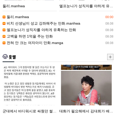
직
둘리.manhwa
엘프눈나가 성직자를 야하게 유혹하는 만화
자
를
둘리.manhwa
00:00
야
비치 선생님이 성교 강좌해주는 만화.manhwa
08.08
하
엘프눈나가 성직자를 야하게 유혹하는 만화
08.08
게
고백을 하면 1억을 주는 만화
08.08
유
전혀 안 크는 여자아이 만화.manga
08.08
혹
하
웃썰
는
만
군
대
화
대
화
에
가
서
필
바
요
디
해
워
에
군대에서 바디워시로 싸웠던 썰.txt
대화가 필요해에서 김대희가 배탈난 썰
시
서