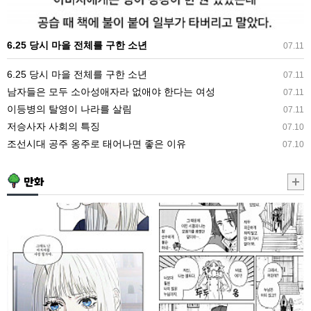
구
한
6.25 당시 마을 전체를 구한 소년
07.11
소
년
6.25 당시 마을 전체를 구한 소년
07.11
남자들은 모두 소아성애자라 없애야 한다는 여성
07.11
이등병의 탈영이 나라를 살림
07.11
저승사자 사회의 특징
07.10
조선시대 공주 옹주로 태어나면 좋은 이유
07.10
만화
둘
엘
리.manhwa
프
눈
나
가
성