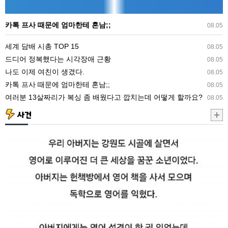
마
한
카톡 프사 때문에 엄마한테 혼남;;
08.05
테
세계 담배 시총 TOP 15
08.05
혼
드디어 정복했다는 시각장애 근황
08.05
남;;
나도 이제 여친이 생겼다.
08.05
카톡 프사 때문에 엄마한테 혼남;;
08.05
여러분 13살짜리가 복싱 좀 배웠다고 깝치는데 어떻게 할까요?
08.05
사건
6.25
당
시
마
을
전
체
를