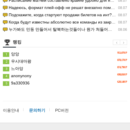
Расписание матчей составлено крайне удобно для нашего часово…
08.07
Надеюсь, формат плей-офф не решат внезапно поменять. https:/…
08.07
Подскажите, когда стартуют продажи билетов на инт? https://g…
08.07
Когда будут известны абсолютно все команды из закрытых квали…
08.07
누가봐도 민둥 만들어서 탈북하는것들이나 뭔가 쳐들어오는 낌새를 미리 알아차리기 위함이지 저걸 전쟁준비라고 하…
08.06
랭킹
951,070 P
앙앙
1
878,170 P
우시대마왕
2
874,790 P
느아앙
3
698,810 P
anonynony
4
620,140 P
9a330936
5
이용안내
문의하기
PC버전