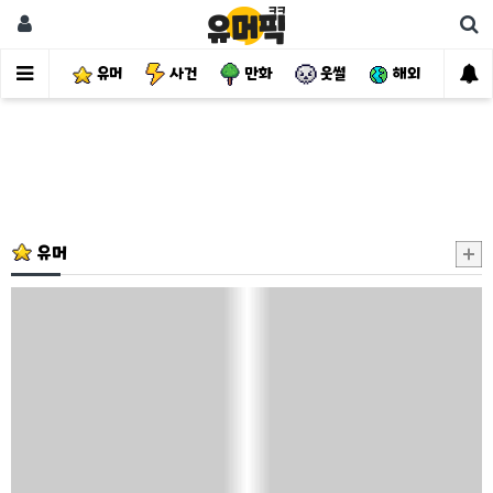
유머
사건
만화
웃썰
해외
핫
유머
카
톡
프
사
때
문
에
엄