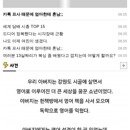
마
한
카톡 프사 때문에 엄마한테 혼남;;
08.05
테
세계 담배 시총 TOP 15
08.05
혼
드디어 정복했다는 시각장애 근황
08.05
남;;
나도 이제 여친이 생겼다.
08.05
카톡 프사 때문에 엄마한테 혼남;;
08.05
여러분 13살짜리가 복싱 좀 배웠다고 깝치는데 어떻게 할까요?
08.05
사건
6.25
당
시
마
을
전
체
를