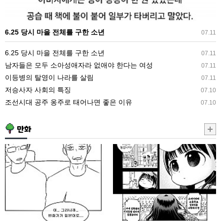
구
한
6.25 당시 마을 전체를 구한 소년
07.11
소
년
6.25 당시 마을 전체를 구한 소년
07.11
남자들은 모두 소아성애자라 없애야 한다는 여성
07.11
이등병의 탈영이 나라를 살림
07.11
저승사자 사회의 특징
07.10
조선시대 공주 옹주로 태어나면 좋은 이유
07.10
만화
한
전
가
혀
족
안
이
크
일
는
본
여