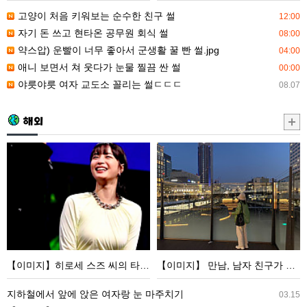
좋
가
고양이 처음 키워보는 순수한 친구 썰
12:00
아
눈
자기 돈 쓰고 현타온 공무원 회식 썰
08:00
서
물
약스압) 운빨이 너무 좋아서 군생활 꿀 빤 썰.jpg
04:00
군
찔
애니 보면서 쳐 웃다가 눈물 찔끔 싼 썰
00:00
생
끔
야릇야릇 여자 교도소 꼴리는 썰ㄷㄷㄷ
08.07
활
싼
꿀
썰
해외
빤
썰.jpg
【이
【이
미
미
지】
지】
히
만
로
남,
세
남
스
자
【이미지】히로세 스즈 씨의 타이트 원피스 모습이 너무
【이미지】 만남, 남자 친구가 너무 많아서 마침내 금기 사항을 저지른 ww
즈
친
씨
구
지하철에서 앞에 앉은 여자랑 눈 마주치기
03.15
의
가