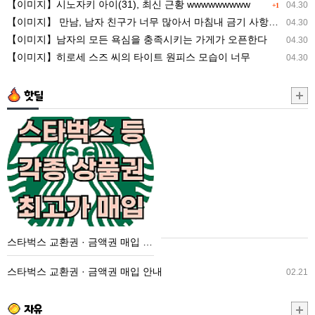
【이미지】시노자키 아이(31), 최신 근황 wwwwwwwww
04.30
+1
타
너
【이미지】 만남, 남자 친구가 너무 많아서 마침내 금기 사항을 저지른 ww
04.30
이
무
【이미지】남자의 모든 욕심을 충족시키는 가게가 오픈한다
04.30
트
많
【이미지】히로세 스즈 씨의 타이트 원피스 모습이 너무
04.30
원
아
피
서
핫딜
스
마
모
침
스
습
내
타
이
금
벅
너
기
스
무
사
교
항
환
을
권
스타벅스 교환권 · 금액권 매입 안내
저
·
지
금
스타벅스 교환권 · 금액권 매입 안내
02.21
른
액
ww
권
자유