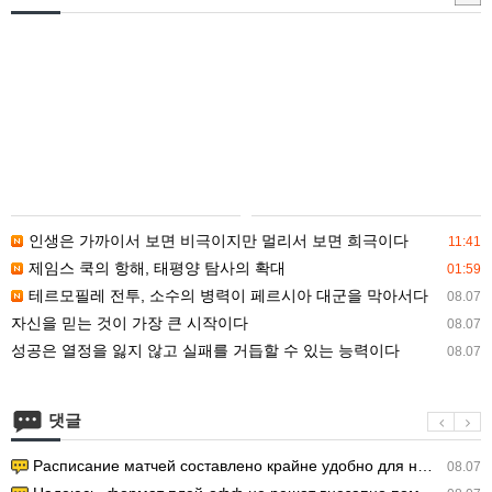
매
입
안
내
인생은 가까이서 보면 비극이지만 멀리서 보면 희극이다
11:41
제임스 쿡의 항해, 태평양 탐사의 확대
01:59
테르모필레 전투, 소수의 병력이 페르시아 대군을 막아서다
08.07
자신을 믿는 것이 가장 큰 시작이다
08.07
성공은 열정을 잃지 않고 실패를 거듭할 수 있는 능력이다
08.07
댓글
Расписание матчей составлено крайне удобно для нашего часово…
08.07