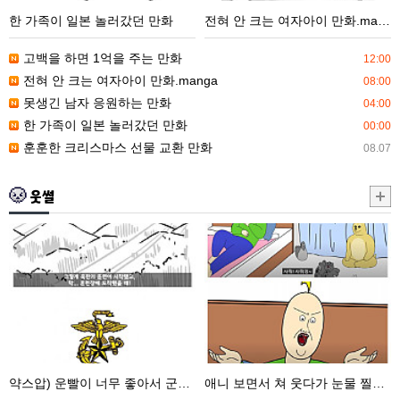
놀
자
한 가족이 일본 놀러갔던 만화
전혀 안 크는 여자아이 만화.manga
러
아
갔
이
고백을 하면 1억을 주는 만화
12:00
던
만
전혀 안 크는 여자아이 만화.manga
08:00
만
화.manga
못생긴 남자 응원하는 만화
04:00
화
한 가족이 일본 놀러갔던 만화
00:00
훈훈한 크리스마스 선물 교환 만화
08.07
웃썰
약
애
스
니
압)
보
운
면
빨
서
이
쳐
너
웃
약스압) 운빨이 너무 좋아서 군생활 꿀 빤 썰.jpg
애니 보면서 쳐 웃다가 눈물 찔끔 싼 썰
무
다