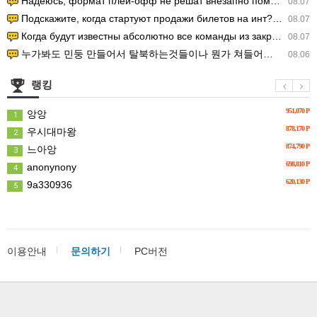
Надеюсь, формат плей-офф не решат внезапно поменять. https:/…
08.07
Подскажите, когда стартуют продажи билетов на инт? https://g…
08.07
Когда будут известны абсолютно все команды из закрытых квали…
08.07
누가봐도 민둥 만들어서 탈북하는것들이나 뭔가 쳐들어오는 낌새를 미리 알아차리기 위함이지 저걸 전쟁준비라고 하…
08.06
랭킹
951,070 P
앙앙
1
878,170 P
우시대마왕
2
874,790 P
느아앙
3
698,810 P
anonynony
4
620,130 P
9a330936
5
이용안내
문의하기
PC버전